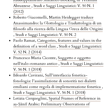
Raddoppiamento Sintattico blocking in Teraman
Abruzzese
,
Studi e Saggi Linguistici: V. 50 N. 1
(2012)
Roberto Giacomelli,
Martin Heidegger traduce
Anassimandro: la Glottologia e Traduttologia di un
filosofo alla ricerca della Lingua Greca delle Origini
,
Studi e Saggi Linguistici: V. 50 N. 2
Paolo Ramat,
Categories, features and values in the
definition of a word class
,
Studi e Saggi Linguistici:
V. 52 N. 2 (2014)
Francesco Maria Ciconte,
Soggetto e oggetto
nell'italo-romanzo antico
,
Studi e Saggi Linguistici:
V. 56 N. 1 (2018)
Edoardo Cavirani,
Sull’interfaccia fonetica-
fonologia: l’assimilazione di sonorità nei dialetti
emiliani come regola di implementazione fonetica
,
Studi e Saggi Linguistici: V. 56 N. 1 (2018)
Letizia Cerqueglini,
Spatial Frames of Reference in
aṣ-Ṣāniʕ Arabic: Preliminary Observations of