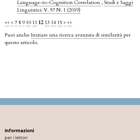
Language-to-Cognition Correlation
,
Studi e Saggi
Linguistici: V. 57 N. 1 (2019)
<<
<
7
8
9
10
11
12
13
14
15
>
>>
Puoi anche
Iniziare una ricerca avanzata di similarità
per
questo articolo.
Informazioni
per i lettori