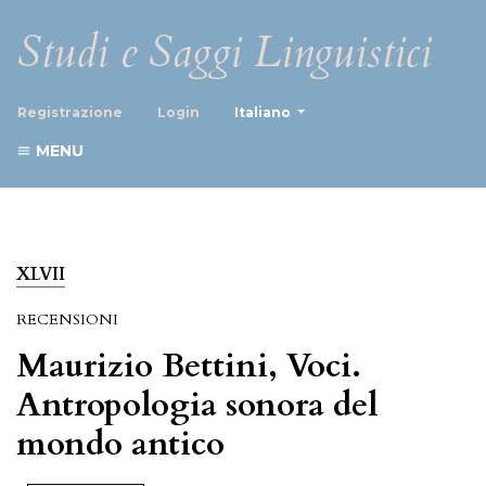
Studi e Saggi Linguistici
##plugins.themes.healthScience
Registrazione
Login
Italiano
MENU
XLVII
RECENSIONI
Maurizio Bettini, Voci.
Antropologia sonora del
mondo antico