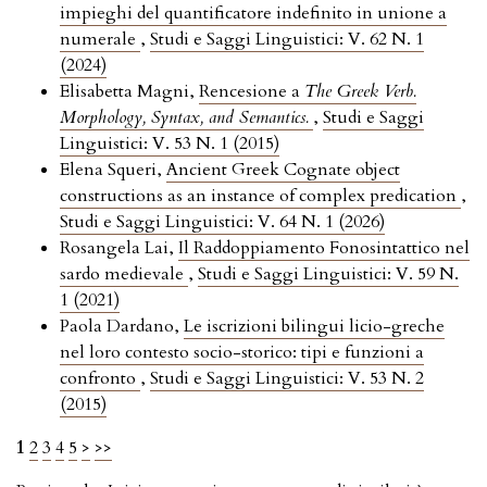
impieghi del quantificatore indefinito in unione a
numerale
,
Studi e Saggi Linguistici: V. 62 N. 1
(2024)
Elisabetta Magni,
Rencesione a
The Greek Verb.
Morphology, Syntax, and Semantics.
,
Studi e Saggi
Linguistici: V. 53 N. 1 (2015)
Elena Squeri,
Ancient Greek Cognate object
constructions as an instance of complex predication
,
Studi e Saggi Linguistici: V. 64 N. 1 (2026)
Rosangela Lai,
Il Raddoppiamento Fonosintattico nel
sardo medievale
,
Studi e Saggi Linguistici: V. 59 N.
1 (2021)
Paola Dardano,
Le iscrizioni bilingui licio-greche
nel loro contesto socio-storico: tipi e funzioni a
confronto
,
Studi e Saggi Linguistici: V. 53 N. 2
(2015)
1
2
3
4
5
>
>>