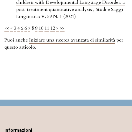
children with Developmental Language Disorder: a
post-treatment quantitative analysis
,
Studi e Saggi
Linguistici: V. 59 N. 1 (2021)
<<
<
3
4
5
6
7
8
9
10
11
12
>
>>
Puoi anche
Iniziare una ricerca avanzata di similarità
per
questo articolo.
Informazioni