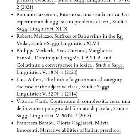
primary evidence
,
Studi e Saggi Linguistici: V. 59 N.
2 (2021)
Romano Lazzeroni,
Ritorno su una strada antica. Un
esperimento di oggi su un problema di ieri
,
Studi e
Saggi Linguistici: XLIX
Roberta Melazzo,
Suffixes of Bahuvrihis in the Ṛg
Veda
,
Studi e Saggi Linguistici: XLVII
Philippe Verkerk, Yves Ouvrard, Margherita
Fantoli, Dominique Longrée,
L.A.S.L.A. and
Collatinus: a convergence in lexica
,
Studi e Saggi
Linguistici: V. 58 N. 1 (2020)
Luca Alfieri,
The birth of a grammatical category:
the case of the adjective class
,
Studi e Saggi
Linguistici: V. 52 N. 1 (2014)
Vittorio Ganfi,
Continuum di complessità: verso una
definizione tipologica del formato di parola
,
Studi e
Saggi Linguistici: V. 56 N. 2 (2018)
Francesca Beraldi, Gloria Gagliardi, Milvia
Innocenti,
Narrative abilities of Italian preschool