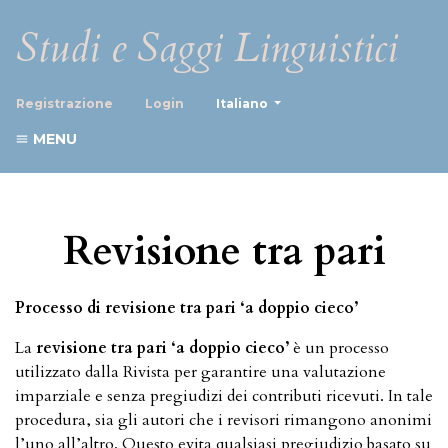
Studi e Saggi Linguistici
##plugins.themes.healthScience
Registrazione
Login
Italiano
MENU
Revisione tra pari
Processo di revisione tra pari ‘a doppio cieco’
La
revisione tra pari ‘a doppio cieco’
è un processo
utilizzato dalla Rivista per garantire una valutazione
imparziale e senza pregiudizi dei contributi ricevuti. In tale
procedura, sia gli autori che i revisori rimangono anonimi
l’uno all’altro. Questo evita qualsiasi pregiudizio basato su