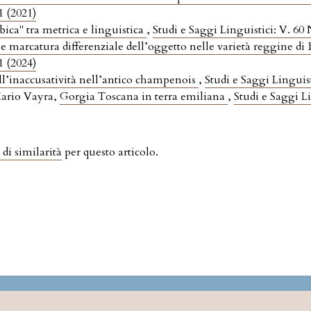
1 (2021)
bica" tra metrica e linguistica
,
Studi e Saggi Linguistici: V. 60 
o e marcatura differenziale dell’oggetto nelle varietà reggine d
1 (2024)
ell’inaccusatività nell’antico champenois
,
Studi e Saggi Linguist
Mario Vayra,
Gorgia Toscana in terra emiliana
,
Studi e Saggi Li
 di similarità
per questo articolo.