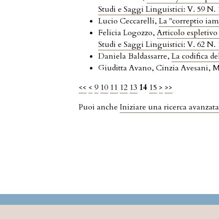
Studi e Saggi Linguistici: V. 59 N. 
Lucio Ceccarelli,
La "correptio iam
Felicia Logozzo,
Articolo espletiv
Studi e Saggi Linguistici: V. 62 N. 
Daniela Baldassarre,
La codifica d
Giuditta Avano, Cinzia Avesani, 
<<
<
9
10
11
12
13
14
15
>
>>
Puoi anche
Iniziare una ricerca avanzata