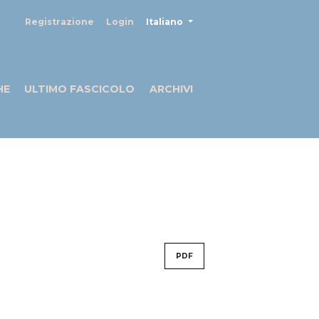
##plugins.themes.healthSciences
Registrazione
Login
Italiano
HE
ULTIMO FASCICOLO
ARCHIVI
PDF