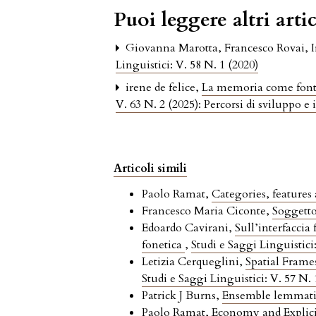
Puoi leggere altri artic
Giovanna Marotta, Francesco Rovai, 
Linguistici: V. 58 N. 1 (2020)
irene de felice,
La memoria come fonte 
V. 63 N. 2 (2025): Percorsi di sviluppo e
Articoli simili
Paolo Ramat,
Categories, features 
Francesco Maria Ciconte,
Soggetto
Edoardo Cavirani,
Sull’interfaccia
fonetica
,
Studi e Saggi Linguistici:
Letizia Cerqueglini,
Spatial Frame
Studi e Saggi Linguistici: V. 57 N. 
Patrick J Burns,
Ensemble lemmatiz
Paolo Ramat,
Economy and Explici