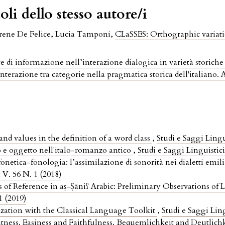
oli dello stesso autore/i
Irene De Felice, Lucia Tamponi,
CLaSSES: Orthographic variati
di informazione nell’interazione dialogica in varietà storiche 
 interazione tra categorie nella pragmatica storica dell'italiano
and values in the definition of a word class
,
Studi e Saggi Lingu
 e oggetto nell'italo-romanzo antico
,
Studi e Saggi Linguistici
 fonetica-fonologia: l’assimilazione di sonorità nei dialetti e
 V. 56 N. 1 (2018)
s of Reference in aṣ-Ṣāniʕ Arabic: Preliminary Observations 
1 (2019)
ation with the Classical Language Toolkit
,
Studi e Saggi Ling
tness. Easiness and Faithfulness. Bequemlichkeit and Deutlich