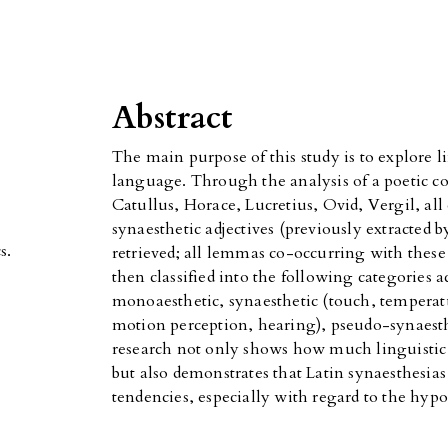
Abstract
The main purpose of this study is to explore li
language. Through the analysis of a poetic co
Catullus, Horace, Lucretius, Ovid, Vergil, all
synaesthetic adjectives (previously extracted 
s.
retrieved; all lemmas co-occurring with these
then classified into the following categories 
monoaesthetic, synaesthetic (touch, temperatur
motion perception, hearing), pseudo-synaesthe
research not only shows how much linguistic s
but also demonstrates that Latin synaesthesia
tendencies, especially with regard to the hypot