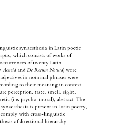
nguistic synaesthesia in Latin poetic
rpus, which consists of works of
 occurrences of twenty Latin
by
Aeneid
and
De Rerum Natura
) were
 adjectives in nominal phrases were
according to their meaning in context:
e perception, taste, smell, sight,
tic (i.e. psycho-moral), abstract. The
ynaesthesia is present in Latin poetry,
s comply with cross-linguistic
hesis of directional hierarchy.