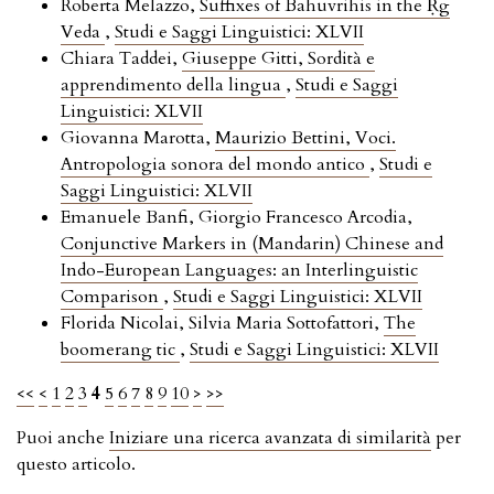
Roberta Melazzo,
Suffixes of Bahuvrihis in the Ṛg
Veda
,
Studi e Saggi Linguistici: XLVII
Chiara Taddei,
Giuseppe Gitti, Sordità e
apprendimento della lingua
,
Studi e Saggi
Linguistici: XLVII
Giovanna Marotta,
Maurizio Bettini, Voci.
Antropologia sonora del mondo antico
,
Studi e
Saggi Linguistici: XLVII
Emanuele Banfi, Giorgio Francesco Arcodia,
Conjunctive Markers in (Mandarin) Chinese and
Indo-European Languages: an Interlinguistic
Comparison
,
Studi e Saggi Linguistici: XLVII
Florida Nicolai, Silvia Maria Sottofattori,
The
boomerang tic
,
Studi e Saggi Linguistici: XLVII
<<
<
1
2
3
4
5
6
7
8
9
10
>
>>
Puoi anche
Iniziare una ricerca avanzata di similarità
per
questo articolo.