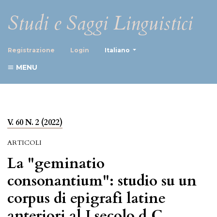
Studi e Saggi Linguistici
##plugins.themes.healthScience
Registrazione
Login
Italiano
MENU
V. 60 N. 2 (2022)
ARTICOLI
La "geminatio
consonantium": studio su un
corpus di epigrafi latine
anteriori al I secolo d.C.