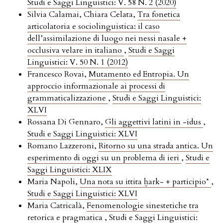
Studi e Saggi Linguistici: V. 58 N. 2 (2020)
Silvia Calamai, Chiara Celata,
Tra fonetica
articolatoria e sociolinguistica: il caso
dell’assimilazione di luogo nei nessi nasale +
occlusiva velare in italiano
,
Studi e Saggi
Linguistici: V. 50 N. 1 (2012)
Francesco Rovai,
Mutamento ed Entropia. Un
approccio informazionale ai processi di
grammaticalizzazione
,
Studi e Saggi Linguistici:
XLVI
Rossana Di Gennaro,
Gli aggettivi latini in -idus
,
Studi e Saggi Linguistici: XLVI
Romano Lazzeroni,
Ritorno su una strada antica. Un
esperimento di oggi su un problema di ieri
,
Studi e
Saggi Linguistici: XLIX
Maria Napoli,
Una nota su ittita ḫark- + participio*
,
Studi e Saggi Linguistici: XLVI
Maria Catricalà,
Fenomenologie sinestetiche tra
retorica e pragmatica
,
Studi e Saggi Linguistici: