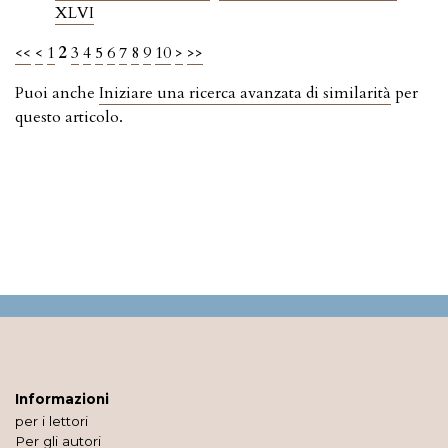
XLVI
<<
<
1
2
3
4
5
6
7
8
9
10
>
>>
Puoi anche
Iniziare una ricerca avanzata di similarità
per
questo articolo.
Informazioni
per i lettori
Per gli autori