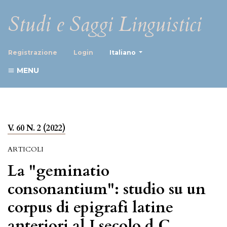
Studi e Saggi Linguistici
##plugins.themes.healthScience
Registrazione
Login
Italiano
MENU
V. 60 N. 2 (2022)
ARTICOLI
La "geminatio
consonantium": studio su un
corpus di epigrafi latine
anteriori al I secolo d.C.