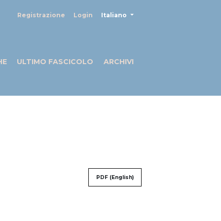
##plugins.themes.healthSciences
Registrazione
Login
Italiano
HE
ULTIMO FASCICOLO
ARCHIVI
PDF (English)