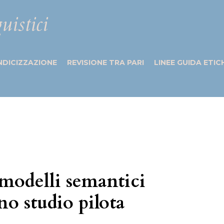
uistici
NDICIZZAZIONE
REVISIONE TRA PARI
LINEE GUIDA ETIC
emodelli semantici
no studio pilota