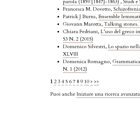
parola (1859 [1847]-1863)
,
Studi e
Francesca M. Dovetto,
Schizofrenia
Patrick J Burns,
Ensemble lemmatiz
Giovann Marotta,
Talking stones.
Chiara Fedriani,
L’uso del greco in
53 N. 2 (2015)
Domenico Silvestri,
Lo spazio nell
XLVIII
Domenica Romagno,
Grammatical 
N. 1 (2012)
1
2
3
4
5
6
7
8
9
10
>
>>
Puoi anche
Iniziare una ricerca avanzata