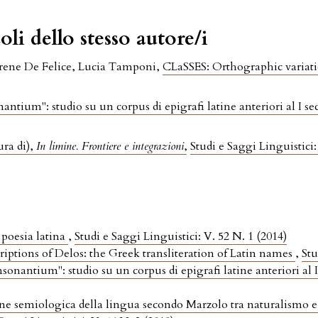
oli dello stesso autore/i
Irene De Felice, Lucia Tamponi,
CLaSSES: Orthographic variati
ntium": studio su un corpus di epigrafi latine anteriori al I se
ura di),
In limine. Frontiere e integrazioni
,
Studi e Saggi Linguistici:
a poesia latina
,
Studi e Saggi Linguistici: V. 52 N. 1 (2014)
riptions of Delos: the Greek transliteration of Latin names
,
Stu
onantium": studio su un corpus di epigrafi latine anteriori al 
ne semiologica della lingua secondo Marzolo tra naturalismo e