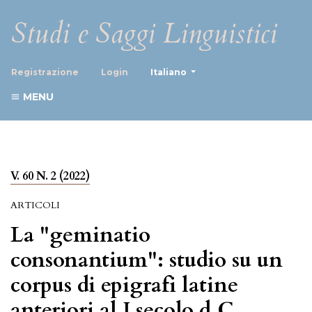
Studi e Saggi Linguistici
##plugins.themes.healthScience
Registrazione
Login
Italiano
MENU
V. 60 N. 2 (2022)
ARTICOLI
La "geminatio
consonantium": studio su un
corpus di epigrafi latine
anteriori al I secolo d.C.