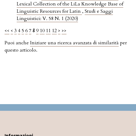
Lexical Collection of the LiLa Knowledge Base of
Linguistic Resources for Latin
,
Studi e Saggi
Linguistici: V. 58 N. 1 (2020)
<<
<
3
4
5
6
7
8
9
10
11
12
>
>>
Puoi anche
Iniziare una ricerca avanzata di similarità
per
questo articolo.
Informazioni