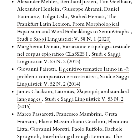
Alexander Mehler, Bernhard Jussen, Tim Geelhaar,
Alexander Henlein, Giuseppe Abrami, Daniel
Baumartz, Tolga Uslu, Wahed Hemati,
The
Frankfurt Latin Lexicon. From Morphological
Expansion and Word Embeddings to SemioGraphs
,
Studi e Saggi Linguistici: V. 58 N. 1 (2020)
Margherita Donati,
Variazione e tipologia testuale
nel corpus epigrafico CLaSSES I
,
Studi e Saggi
Linguistici: V. 53 N. 2 (2015)
Giovanni Pairotti,
Il genitivo tematico latino in
-ī
:
problemi comparativi e ricostruttivi
,
Studi e Saggi
Linguistici: V. 52 N. 2 (2014)
James Clackson,
Latinitas, Ἑλληνισμός and standard
languages
,
Studi e Saggi Linguistici: V. 53 N. 2
(2015)
Marco Passarotti, Francesco Mambrini, Greta
Franzini, Flavio Massimiliano Cecchini, Eleonora
Litta, Giovanni Moretti, Paolo Ruffolo, Rachele
Sprugnoli,
Interlinking through Lemmas. The