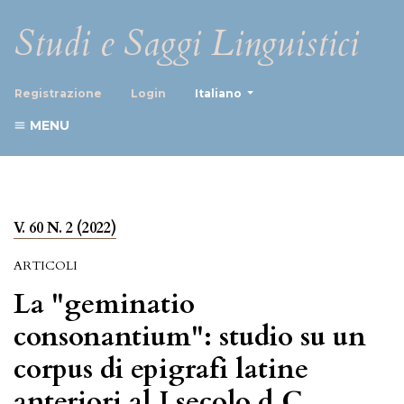
Studi e Saggi Linguistici
##plugins.themes.healthScience
Registrazione
Login
Italiano
MENU
V. 60 N. 2 (2022)
ARTICOLI
La "geminatio
consonantium": studio su un
corpus di epigrafi latine
anteriori al I secolo d.C.