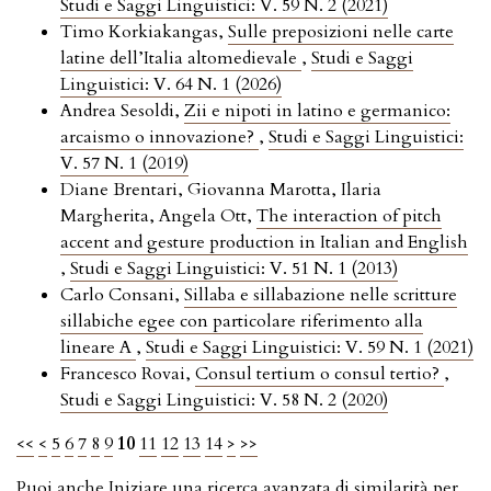
Studi e Saggi Linguistici: V. 59 N. 2 (2021)
Timo Korkiakangas,
Sulle preposizioni nelle carte
latine dell’Italia altomedievale
,
Studi e Saggi
Linguistici: V. 64 N. 1 (2026)
Andrea Sesoldi,
Zii e nipoti in latino e germanico:
arcaismo o innovazione?
,
Studi e Saggi Linguistici:
V. 57 N. 1 (2019)
Diane Brentari, Giovanna Marotta, Ilaria
Margherita, Angela Ott,
The interaction of pitch
accent and gesture production in Italian and English
,
Studi e Saggi Linguistici: V. 51 N. 1 (2013)
Carlo Consani,
Sillaba e sillabazione nelle scritture
sillabiche egee con particolare riferimento alla
lineare A
,
Studi e Saggi Linguistici: V. 59 N. 1 (2021)
Francesco Rovai,
Consul tertium o consul tertio?
,
Studi e Saggi Linguistici: V. 58 N. 2 (2020)
<<
<
5
6
7
8
9
10
11
12
13
14
>
>>
Puoi anche
Iniziare una ricerca avanzata di similarità
per