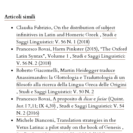
Articoli simili
Claudia Fabrizio,
On the distribution of subject
infinitives in Latin and Homeric Greek
,
Studi e
Saggi Linguistici: V. 56 N. 1 (2018)
Francesco Rovai,
Harm Pinkster (2015), “The Oxford
Latin Syntax”, Volume 1
,
Studi e Saggi Linguistici:
V. 56 N. 2 (2018)
Roberto Giacomelli,
Martin Heidegger traduce
Anassimandro: la Glottologia e Traduttologia di un
filosofo alla ricerca della Lingua Greca delle Origini
,
Studi e Saggi Linguistici: V. 50 N. 2
Francesco Rovai,
A proposito di
dicae
e
faciae
(Quint.
Inst.
I 7,11; IX 4,39)
,
Studi e Saggi Linguistici: V. 54
N. 2 (2016)
Michele Bianconi,
Translation strategies in the
Vetus Latina: a pilot study on the book of Genesis
,