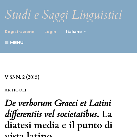
Studi e Saggi Linguistici
##plugins.themes.healthScience
Registrazione
Login
Italiano
MENU
V. 53 N. 2 (2015)
ARTICOLI
De verborum Graeci et Latini
differentiis vel societatibus
. La
diatesi media e il punto di
vista latino