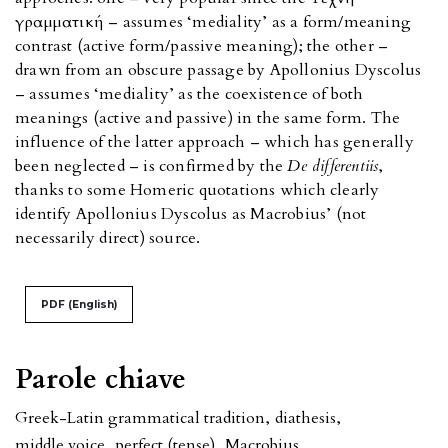
γραμματική – assumes ‘mediality’ as a form/meaning
contrast (active form/passive meaning); the other –
drawn from an obscure passage by Apollonius Dyscolus
– assumes ‘mediality’ as the coexistence of both
meanings (active and passive) in the same form. The
influence of the latter approach – which has generally
been neglected – is confirmed by the
De differentiis
,
thanks to some Homeric quotations which clearly
identify Apollonius Dyscolus as Macrobius’ (not
necessarily direct) source.
PDF (English)
Parole chiave
Greek-Latin grammatical tradition
,
diathesis
,
middle voice
,
perfect (tense)
,
Macrobius