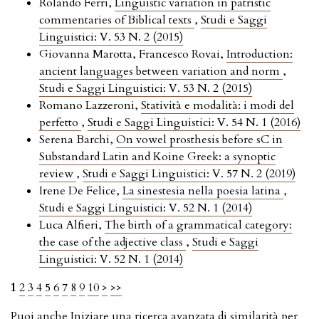
Rolando Ferri,
Linguistic variation in patristic
commentaries of Biblical texts
,
Studi e Saggi
Linguistici: V. 53 N. 2 (2015)
Giovanna Marotta, Francesco Rovai,
Introduction:
ancient languages between variation and norm
,
Studi e Saggi Linguistici: V. 53 N. 2 (2015)
Romano Lazzeroni,
Statività e modalità: i modi del
perfetto
,
Studi e Saggi Linguistici: V. 54 N. 1 (2016)
Serena Barchi,
On vowel prosthesis before sC in
Substandard Latin and Koine Greek: a synoptic
review
,
Studi e Saggi Linguistici: V. 57 N. 2 (2019)
Irene De Felice,
La sinestesia nella poesia latina
,
Studi e Saggi Linguistici: V. 52 N. 1 (2014)
Luca Alfieri,
The birth of a grammatical category:
the case of the adjective class
,
Studi e Saggi
Linguistici: V. 52 N. 1 (2014)
1
2
3
4
5
6
7
8
9
10
>
>>
Puoi anche
Iniziare una ricerca avanzata di similarità
per