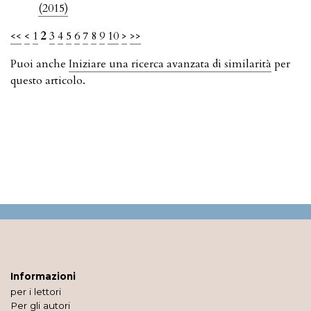
(2015)
<<
<
1
2
3
4
5
6
7
8
9
10
>
>>
Puoi anche
Iniziare una ricerca avanzata di similarità
per
questo articolo.
Informazioni
per i lettori
Per gli autori