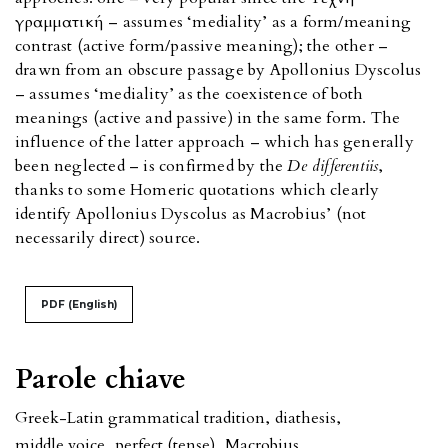
γραμματική – assumes ‘mediality’ as a form/meaning
contrast (active form/passive meaning); the other –
drawn from an obscure passage by Apollonius Dyscolus
– assumes ‘mediality’ as the coexistence of both
meanings (active and passive) in the same form. The
influence of the latter approach – which has generally
been neglected – is confirmed by the
De differentiis
,
thanks to some Homeric quotations which clearly
identify Apollonius Dyscolus as Macrobius’ (not
necessarily direct) source.
PDF (English)
Parole chiave
Greek-Latin grammatical tradition
,
diathesis
,
middle voice
,
perfect (tense)
,
Macrobius