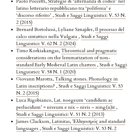
Paolo Poccetti,
Strategie di ‘alternanza di codice’ nel
latino letterario repubblicano tra ‘polifonia’ e
‘discorso riferito’
,
Studi e Saggi Linguistici: V. 53 N.
2 (2015)
Bernard Bortolussi, Lyliane Sznajder,
Il processo del
calco sintattico nella Vulgata
,
Studi e Saggi
Linguistici: V. 62 N. 2 (2024)
Timo Korkiakangas,
Theoretical and pragmatic
considerations on the lemmatization of non-
standard Early Medieval Latin charters
,
Studi e Saggi
Linguistici: V. 58 N. 1 (2020)
Giovann Marotta,
Talking stones. Phonology in
Latin inscriptions?
,
Studi e Saggi Linguistici: V. 53
N. 2 (2015)
Luca Rigobianco,
Lat. noegeum ‘candidum ac
perlucidum’ = niveum e nix – nivis – ning(u)it
,
Studi e Saggi Linguistici: V. 51 N. 2 (2013)
James Clackson,
Latinitas, Ἑλληνισμός and standard
languages
,
Studi e Saggi Linguistici: V. 53 N. 2