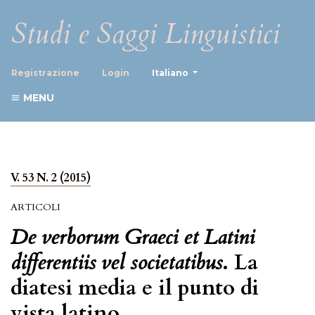
Studi e Saggi Linguistici
##plugins.themes.healthScience
Registrazione
Login
Italiano
MENU
V. 53 N. 2 (2015)
ARTICOLI
De verborum Graeci et Latini
differentiis vel societatibus
. La
diatesi media e il punto di
vista latino