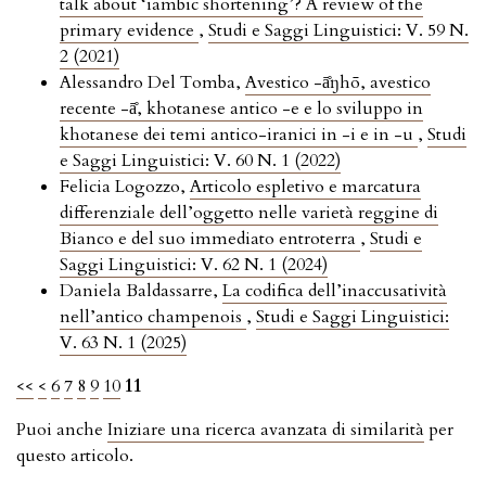
talk about ‘iambic shortening’? A review of the
primary evidence
,
Studi e Saggi Linguistici: V. 59 N.
2 (2021)
Alessandro Del Tomba,
Avestico -ā̊ŋhō, avestico
recente -ā̊, khotanese antico -e e lo sviluppo in
khotanese dei temi antico-iranici in -i e in -u
,
Studi
e Saggi Linguistici: V. 60 N. 1 (2022)
Felicia Logozzo,
Articolo espletivo e marcatura
differenziale dell’oggetto nelle varietà reggine di
Bianco e del suo immediato entroterra
,
Studi e
Saggi Linguistici: V. 62 N. 1 (2024)
Daniela Baldassarre,
La codifica dell’inaccusatività
nell’antico champenois
,
Studi e Saggi Linguistici:
V. 63 N. 1 (2025)
<<
<
6
7
8
9
10
11
Puoi anche
Iniziare una ricerca avanzata di similarità
per
questo articolo.