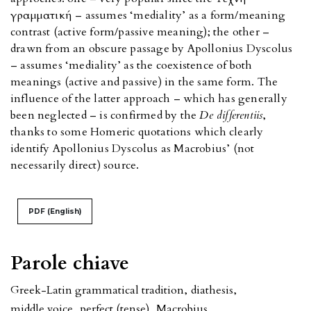
γραμματική – assumes ‘mediality’ as a form/meaning
contrast (active form/passive meaning); the other –
drawn from an obscure passage by Apollonius Dyscolus
– assumes ‘mediality’ as the coexistence of both
meanings (active and passive) in the same form. The
influence of the latter approach – which has generally
been neglected – is confirmed by the
De differentiis
,
thanks to some Homeric quotations which clearly
identify Apollonius Dyscolus as Macrobius’ (not
necessarily direct) source.
PDF (English)
Parole chiave
Greek-Latin grammatical tradition
,
diathesis
,
middle voice
,
perfect (tense)
,
Macrobius