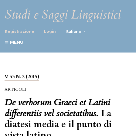
Studi e Saggi Linguistici
##plugins.themes.healthScience
Registrazione
Login
Italiano
MENU
V. 53 N. 2 (2015)
ARTICOLI
De verborum Graeci et Latini
differentiis vel societatibus
. La
diatesi media e il punto di
vista latino