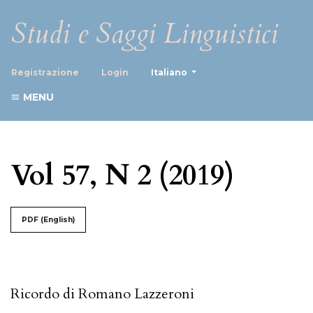
Studi e Saggi Linguistici
##plugins.themes.healthScience
Registrazione
Login
Italiano
MENU
Vol 57, N 2 (2019)
##issue.tableOfContents##
PDF (English)
Sommario
Ricordo di Romano Lazzeroni