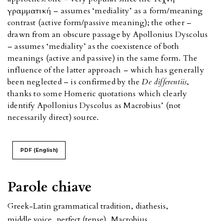
γραμματική – assumes ‘mediality’ as a form/meaning
contrast (active form/passive meaning); the other –
drawn from an obscure passage by Apollonius Dyscolus
– assumes ‘mediality’ as the coexistence of both
meanings (active and passive) in the same form. The
influence of the latter approach – which has generally
been neglected – is confirmed by the
De differentiis
,
thanks to some Homeric quotations which clearly
identify Apollonius Dyscolus as Macrobius’ (not
necessarily direct) source.
PDF (English)
Parole chiave
Greek-Latin grammatical tradition
,
diathesis
,
middle voice
,
perfect (tense)
,
Macrobius