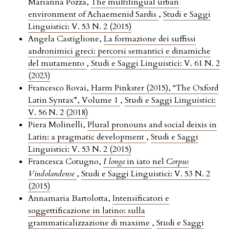
Marianna Pozza,
The multilingual urban
environment of Achaemenid Sardis
,
Studi e Saggi
Linguistici: V. 53 N. 2 (2015)
Angela Castiglione,
La formazione dei suffissi
andronimici greci: percorsi semantici e dinamiche
del mutamento
,
Studi e Saggi Linguistici: V. 61 N. 2
(2023)
Francesco Rovai,
Harm Pinkster (2015), “The Oxford
Latin Syntax”, Volume 1
,
Studi e Saggi Linguistici:
V. 56 N. 2 (2018)
Piera Molinelli,
Plural pronouns and social deixis in
Latin: a pragmatic development
,
Studi e Saggi
Linguistici: V. 53 N. 2 (2015)
Francesca Cotugno,
I longa
in iato nel
Corpus
Vindolandense
,
Studi e Saggi Linguistici: V. 53 N. 2
(2015)
Annamaria Bartolotta,
Intensificatori e
soggettificazione in latino: sulla
grammaticalizzazione di maxime
,
Studi e Saggi