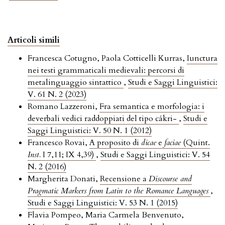
Articoli simili
Francesca Cotugno, Paola Cotticelli Kurras,
Iunctura
nei testi grammaticali medievali: percorsi di
metalinguaggio sintattico
,
Studi e Saggi Linguistici:
V. 61 N. 2 (2023)
Romano Lazzeroni,
Fra semantica e morfologia: i
deverbali vedici raddoppiati del tipo cákri-
,
Studi e
Saggi Linguistici: V. 50 N. 1 (2012)
Francesco Rovai,
A proposito di
dicae
e
faciae
(Quint.
Inst.
I 7,11; IX 4,39)
,
Studi e Saggi Linguistici: V. 54
N. 2 (2016)
Margherita Donati,
Recensione a
Discourse and
Pragmatic Markers from Latin to the Romance Languages
,
Studi e Saggi Linguistici: V. 53 N. 1 (2015)
Flavia Pompeo, Maria Carmela Benvenuto,