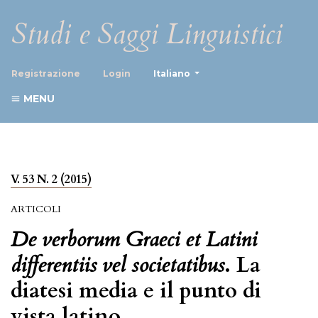
Studi e Saggi Linguistici
##plugins.themes.healthScience
Registrazione
Login
Italiano
MENU
V. 53 N. 2 (2015)
ARTICOLI
De verborum Graeci et Latini
differentiis vel societatibus
. La
diatesi media e il punto di
vista latino