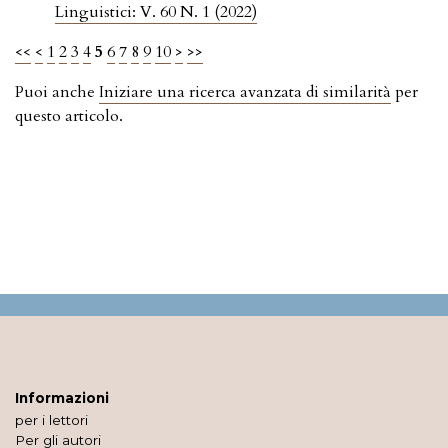
Linguistici: V. 60 N. 1 (2022)
<<
<
1
2
3
4
5
6
7
8
9
10
>
>>
Puoi anche
Iniziare una ricerca avanzata di similarità
per
questo articolo.
Informazioni
per i lettori
Per gli autori