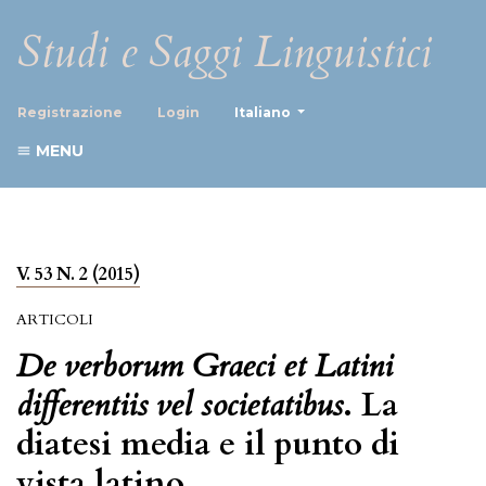
Studi e Saggi Linguistici
##plugins.themes.healthScience
Registrazione
Login
Italiano
MENU
V. 53 N. 2 (2015)
ARTICOLI
De verborum Graeci et Latini
differentiis vel societatibus
. La
diatesi media e il punto di
vista latino