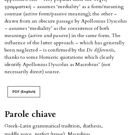
γραμματική – assumes ‘mediality’ as a form/meaning
contrast (active form/passive meaning); the other –
drawn from an obscure passage by Apollonius Dyscolus
– assumes ‘mediality’ as the coexistence of both
meanings (active and passive) in the same form. The
influence of the latter approach – which has generally
been neglected – is confirmed by the
De differentiis
,
thanks to some Homeric quotations which clearly
identify Apollonius Dyscolus as Macrobius’ (not
necessarily direct) source.
PDF (English)
Parole chiave
Greek-Latin grammatical tradition
,
diathesis
,
middle voice
,
perfect (tense)
,
Macrobius