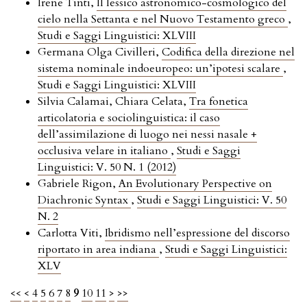
Irene Tinti,
Il lessico astronomico-cosmologico del
cielo nella Settanta e nel Nuovo Testamento greco
,
Studi e Saggi Linguistici: XLVIII
Germana Olga Civilleri,
Codifica della direzione nel
sistema nominale indoeuropeo: un’ipotesi scalare
,
Studi e Saggi Linguistici: XLVIII
Silvia Calamai, Chiara Celata,
Tra fonetica
articolatoria e sociolinguistica: il caso
dell’assimilazione di luogo nei nessi nasale +
occlusiva velare in italiano
,
Studi e Saggi
Linguistici: V. 50 N. 1 (2012)
Gabriele Rigon,
An Evolutionary Perspective on
Diachronic Syntax
,
Studi e Saggi Linguistici: V. 50
N. 2
Carlotta Viti,
Ibridismo nell’espressione del discorso
riportato in area indiana
,
Studi e Saggi Linguistici:
XLV
<<
<
4
5
6
7
8
9
10
11
>
>>