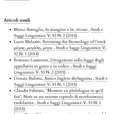
Articoli simili
Marco Battaglia,
In margine a lit.
áitvaras
,
Studi e
Saggi Linguistici: V. 52 N. 2 (2014)
Lucio Melazzo,
Revisiting the Etymology of Greek
μέγας, μεγάλη, μέγα.
,
Studi e Saggi Linguistici: V.
52 N. 1 (2014)
Romano Lazzeroni,
Divagazioni sulla legge degli
appellativi in greco e in vedico
,
Studi e Saggi
Linguistici: V. 53 N. 2 (2015)
Donata Bulotta,
Antico Inglese dryhtguma
,
Studi e
Saggi Linguistici: V. 53 N. 1 (2015)
Claudia Fabrizio,
"Montrer au philologue ce qu'il
fait". Note su un recente capitolo di morfosintassi
tardolatina
,
Studi e Saggi Linguistici: V. 53 N. 1
(2015)