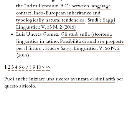
the 2nd millennium B.C.: between language
contact, Indo-European inheritance and
typologically natural tendencies
,
Studi e Saggi
Linguistici: V. 53 N. 2 (2015)
Luis Unceta Gómez,
Gli studi sulla (s)cortesia
linguistica in latino. Possibilità di analisi e proposte
per il futuro
,
Studi e Saggi Linguistici: V. 56 N. 2
(2018)
1
2
3
4
5
6
7
8
9
10
>
>>
Puoi anche
Iniziare una ricerca avanzata di similarità
per
questo articolo.