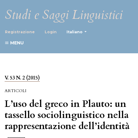
Studi e Saggi Linguistici
##plugins.themes.healthScience
Registrazione
Login
Italiano
MENU
V. 53 N. 2 (2015)
ARTICOLI
L’uso del greco in Plauto: un
tassello sociolinguistico nella
rappresentazione dell’identità