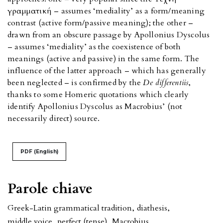
γραμματική – assumes ‘mediality’ as a form/meaning
contrast (active form/passive meaning); the other –
drawn from an obscure passage by Apollonius Dyscolus
– assumes ‘mediality’ as the coexistence of both
meanings (active and passive) in the same form. The
influence of the latter approach – which has generally
been neglected – is confirmed by the
De differentiis
,
thanks to some Homeric quotations which clearly
identify Apollonius Dyscolus as Macrobius’ (not
necessarily direct) source.
PDF (English)
Parole chiave
Greek-Latin grammatical tradition
,
diathesis
,
middle voice
,
perfect (tense)
,
Macrobius