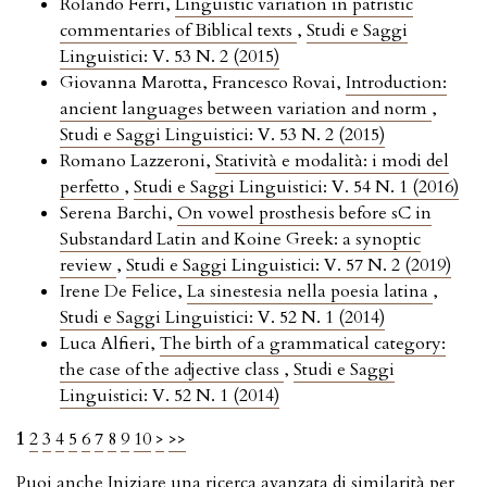
Rolando Ferri,
Linguistic variation in patristic
commentaries of Biblical texts
,
Studi e Saggi
Linguistici: V. 53 N. 2 (2015)
Giovanna Marotta, Francesco Rovai,
Introduction:
ancient languages between variation and norm
,
Studi e Saggi Linguistici: V. 53 N. 2 (2015)
Romano Lazzeroni,
Statività e modalità: i modi del
perfetto
,
Studi e Saggi Linguistici: V. 54 N. 1 (2016)
Serena Barchi,
On vowel prosthesis before sC in
Substandard Latin and Koine Greek: a synoptic
review
,
Studi e Saggi Linguistici: V. 57 N. 2 (2019)
Irene De Felice,
La sinestesia nella poesia latina
,
Studi e Saggi Linguistici: V. 52 N. 1 (2014)
Luca Alfieri,
The birth of a grammatical category:
the case of the adjective class
,
Studi e Saggi
Linguistici: V. 52 N. 1 (2014)
1
2
3
4
5
6
7
8
9
10
>
>>
Puoi anche
Iniziare una ricerca avanzata di similarità
per