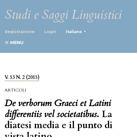
Studi e Saggi Linguistici
##plugins.themes.healthScience
Registrazione
Login
Italiano
MENU
V. 53 N. 2 (2015)
ARTICOLI
De verborum Graeci et Latini
differentiis vel societatibus
. La
diatesi media e il punto di
vista latino