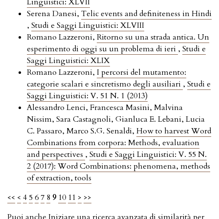
Linguistici: XLVII
Serena Danesi,
Telic events and definiteness in Hindi
,
Studi e Saggi Linguistici: XLVIII
Romano Lazzeroni,
Ritorno su una strada antica. Un
esperimento di oggi su un problema di ieri
,
Studi e
Saggi Linguistici: XLIX
Romano Lazzeroni,
I percorsi del mutamento:
categorie scalari e sincretismo degli ausiliari
,
Studi e
Saggi Linguistici: V. 51 N. 1 (2013)
Alessandro Lenci, Francesca Masini, Malvina
Nissim, Sara Castagnoli, Gianluca E. Lebani, Lucia
C. Passaro, Marco S.G. Senaldi,
How to harvest Word
Combinations from corpora: Methods, evaluation
and perspectives
,
Studi e Saggi Linguistici: V. 55 N.
2 (2017): Word Combinations: phenomena, methods
of extraction, tools
<<
<
4
5
6
7
8
9
10
11
>
>>
Puoi anche
Iniziare una ricerca avanzata di similarità
per