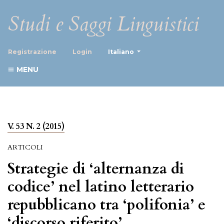
Studi e Saggi Linguistici
##plugins.themes.healthScience
Registrazione
Login
Italiano
MENU
V. 53 N. 2 (2015)
ARTICOLI
Strategie di ‘alternanza di
codice’ nel latino letterario
repubblicano tra ‘polifonia’ e
‘discorso riferito’