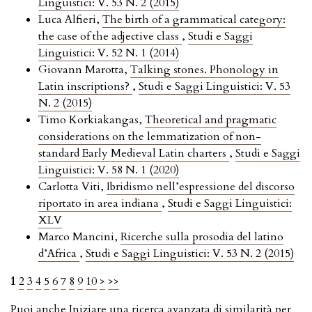
Linguistici: V. 53 N. 2 (2015)
Luca Alfieri,
The birth of a grammatical category:
the case of the adjective class
,
Studi e Saggi
Linguistici: V. 52 N. 1 (2014)
Giovann Marotta,
Talking stones. Phonology in
Latin inscriptions?
,
Studi e Saggi Linguistici: V. 53
N. 2 (2015)
Timo Korkiakangas,
Theoretical and pragmatic
considerations on the lemmatization of non-
standard Early Medieval Latin charters
,
Studi e Saggi
Linguistici: V. 58 N. 1 (2020)
Carlotta Viti,
Ibridismo nell’espressione del discorso
riportato in area indiana
,
Studi e Saggi Linguistici:
XLV
Marco Mancini,
Ricerche sulla prosodia del latino
d’Africa
,
Studi e Saggi Linguistici: V. 53 N. 2 (2015)
1
2
3
4
5
6
7
8
9
10
>
>>
Puoi anche
Iniziare una ricerca avanzata di similarità
per