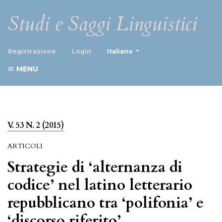
Studi e Saggi Linguistici
##plugins.themes.healthScience
Registrazione
Login
Italiano
MENU
V. 53 N. 2 (2015)
ARTICOLI
Strategie di ‘alternanza di
codice’ nel latino letterario
repubblicano tra ‘polifonia’ e
‘discorso riferito’