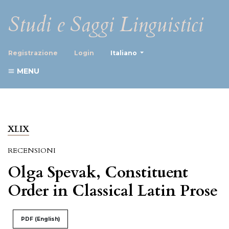
Studi e Saggi Linguistici
##plugins.themes.healthScience
Registrazione
Login
Italiano
MENU
XLIX
RECENSIONI
Olga Spevak, Constituent
Order in Classical Latin Prose
PDF (English)