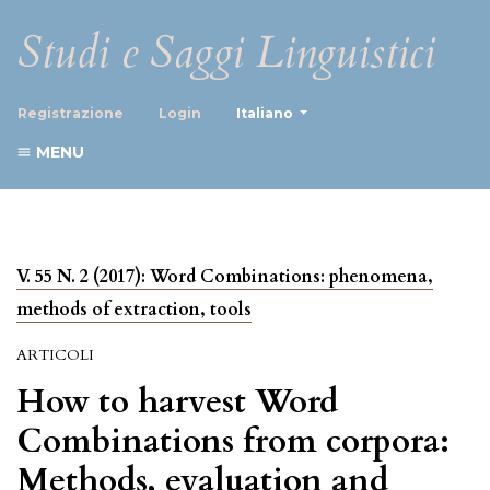
Studi e Saggi Linguistici
##plugins.themes.healthScience
Registrazione
Login
Italiano
MENU
V. 55 N. 2 (2017): Word Combinations: phenomena,
methods of extraction, tools
ARTICOLI
How to harvest Word
Combinations from corpora:
Methods, evaluation and