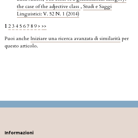
the case of the adjective class
,
Studi e Saggi
Linguistici: V. 52 N. 1 (2014)
1
2
3
4
5
6
7
8
9
>
>>
Puoi anche
Iniziare una ricerca avanzata di similarità
per
questo articolo.
Informazioni