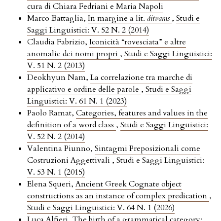
cura di Chiara Fedriani e Maria Napoli
Marco Battaglia,
In margine a lit.
áitvaras
,
Studi e
Saggi Linguistici: V. 52 N. 2 (2014)
Claudia Fabrizio,
Iconicità “rovesciata” e altre
anomalie dei nomi propri
,
Studi e Saggi Linguistici:
V. 51 N. 2 (2013)
Deokhyun Nam,
La correlazione tra marche di
applicativo e ordine delle parole
,
Studi e Saggi
Linguistici: V. 61 N. 1 (2023)
Paolo Ramat,
Categories, features and values in the
definition of a word class
,
Studi e Saggi Linguistici:
V. 52 N. 2 (2014)
Valentina Piunno,
Sintagmi Preposizionali come
Costruzioni Aggettivali
,
Studi e Saggi Linguistici:
V. 53 N. 1 (2015)
Elena Squeri,
Ancient Greek Cognate object
constructions as an instance of complex predication
,
Studi e Saggi Linguistici: V. 64 N. 1 (2026)
Luca Alfieri,
The birth of a grammatical category: