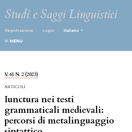
Studi e Saggi Linguistici
##plugins.themes.healthScience
Registrazione
Login
Italiano
MENU
V. 61 N. 2 (2023)
ARTICOLI
Iunctura nei testi
grammaticali medievali:
percorsi di metalinguaggio
sintattico