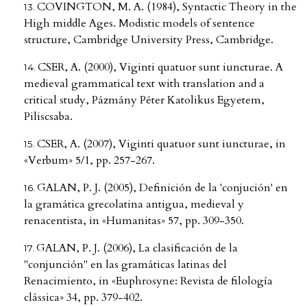
COVINGTON, M. A. (1984), Syntactic Theory in the
High middle Ages. Modistic models of sentence
structure, Cambridge University Press, Cambridge.
CSER, A. (2000), Viginti quatuor sunt iuncturae. A
medieval grammatical text with translation and a
critical study, Pázmány Péter Katolikus Egyetem,
Piliscsaba.
CSER, A. (2007), Viginti quatuor sunt iuncturae, in
«Verbum» 5/1, pp. 257-267.
GALAN, P. J. (2005), Definición de la 'conjución' en
la gramática grecolatina antigua, medieval y
renacentista, in «Humanitas» 57, pp. 309-350.
GALAN, P. J. (2006), La clasificación de la
"conjunción" en las gramáticas latinas del
Renacimiento, in «Euphrosyne: Revista de filología
clássica» 34, pp. 379-402.