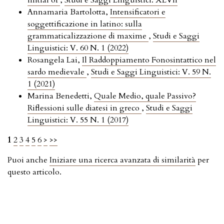
initial of
,
Studi e Saggi Linguistici: XLVII
Annamaria Bartolotta,
Intensificatori e
soggettificazione in latino: sulla
grammaticalizzazione di maxime
,
Studi e Saggi
Linguistici: V. 60 N. 1 (2022)
Rosangela Lai,
Il Raddoppiamento Fonosintattico nel
sardo medievale
,
Studi e Saggi Linguistici: V. 59 N.
1 (2021)
Marina Benedetti,
Quale Medio, quale Passivo?
Riflessioni sulle diatesi in greco
,
Studi e Saggi
Linguistici: V. 55 N. 1 (2017)
1
2
3
4
5
6
>
>>
Puoi anche
Iniziare una ricerca avanzata di similarità
per
questo articolo.