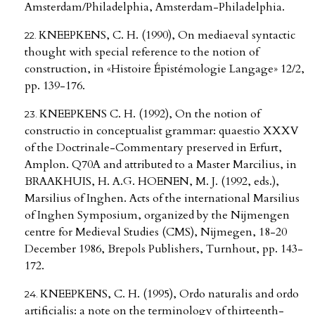
Amsterdam/Philadelphia, Amsterdam-Philadelphia.
KNEEPKENS, C. H. (1990), On mediaeval syntactic
thought with special reference to the notion of
construction, in «Histoire Épistémologie Langage» 12/2,
pp. 139-176.
KNEEPKENS C. H. (1992), On the notion of
constructio in conceptualist grammar: quaestio XXXV
of the Doctrinale-Commentary preserved in Erfurt,
Amplon. Q70A and attributed to a Master Marcilius, in
BRAAKHUIS, H. A.G. HOENEN, M. J. (1992, eds.),
Marsilius of Inghen. Acts of the international Marsilius
of Inghen Symposium, organized by the Nijmengen
centre for Medieval Studies (CMS), Nijmegen, 18-20
December 1986, Brepols Publishers, Turnhout, pp. 143-
172.
KNEEPKENS, C. H. (1995), Ordo naturalis and ordo
artificialis: a note on the terminology of thirteenth-