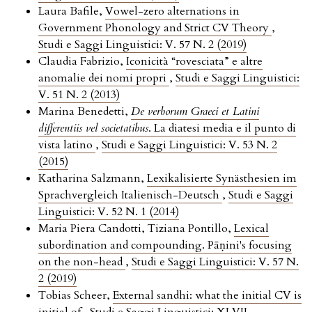
Laura Bafile,
Vowel-zero alternations in
Government Phonology and Strict CV Theory
,
Studi e Saggi Linguistici: V. 57 N. 2 (2019)
Claudia Fabrizio,
Iconicità “rovesciata” e altre
anomalie dei nomi propri
,
Studi e Saggi Linguistici:
V. 51 N. 2 (2013)
Marina Benedetti,
De verborum Graeci et Latini
differentiis vel societatibus
. La diatesi media e il punto di
vista latino
,
Studi e Saggi Linguistici: V. 53 N. 2
(2015)
Katharina Salzmann,
Lexikalisierte Synästhesien im
Sprachvergleich Italienisch-Deutsch
,
Studi e Saggi
Linguistici: V. 52 N. 1 (2014)
Maria Piera Candotti, Tiziana Pontillo,
Lexical
subordination and compounding. Pāṇini's focusing
on the non-head
,
Studi e Saggi Linguistici: V. 57 N.
2 (2019)
Tobias Scheer,
External sandhi: what the initial CV is