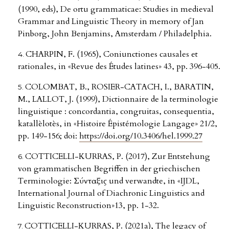
(1990, eds), De ortu grammaticae: Studies in medieval
Grammar and Linguistic Theory in memory of Jan
Pinborg, John Benjamins, Amsterdam / Philadelphia.
CHARPIN, F. (1965), Coniunctiones causales et
rationales, in «Revue des Études latines» 43, pp. 396-405.
COLOMBAT, B., ROSIER-CATACH, I., BARATIN,
M., LALLOT, J. (1999), Dictionnaire de la terminologie
linguistique : concordantia, congruitas, consequentia,
katallèlotès, in «Histoire Épistémologie Langage» 21/2,
pp. 149-156; doi:
https://doi.org/10.3406/hel.1999.27
COTTICELLI-KURRAS, P. (2017), Zur Entstehung
von grammatischen Begriffen in der griechischen
Terminologie: Σύνταξις und verwandte, in «IJDL,
International Journal of Diachronic Linguistics and
Linguistic Reconstruction»13, pp. 1-32.
COTTICELLI-KURRAS, P. (2021a), The legacy of