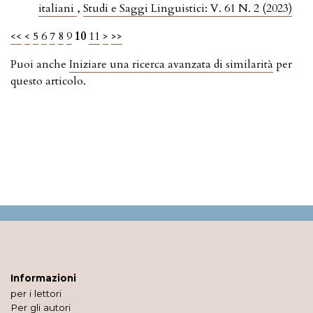
italiani
,
Studi e Saggi Linguistici: V. 61 N. 2 (2023)
<<
<
5
6
7
8
9
10
11
>
>>
Puoi anche
Iniziare una ricerca avanzata di similarità
per
questo articolo.
Informazioni
per i lettori
Per gli autori