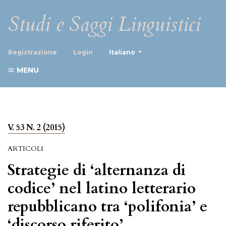
Studi e Saggi Linguistici
##plugins.themes.healthScience
Registrazione
Login
Italiano
MENU
V. 53 N. 2 (2015)
ARTICOLI
Strategie di ‘alternanza di
codice’ nel latino letterario
repubblicano tra ‘polifonia’ e
‘discorso riferito’