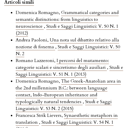
Articoli simili
Domenica Romagno,
Grammatical categories and
semantic distinctions: from linguistics to
neuroscience
,
Studi e Saggi Linguistici: V. 50 N. 1
(2012)
Andrea Paoloni,
Una nota sul dibattito relativo alla
nozione di fonema
,
Studi e Saggi Linguistici: V. 50
N. 2
Romano Lazzeroni,
I percorsi del mutamento:
categorie scalari e sincretismo degli ausiliari
,
Studi e
Saggi Linguistici: V. 51 N. 1 (2013)
Domenica Romagno,
The Greek-Anatolian area in
the 2nd millennium B.C.: between language
contact, Indo-European inheritance and
typologically natural tendencies
,
Studi e Saggi
Linguistici: V. 53 N. 2 (2015)
Francesca Strik Lievers,
Synaesthetic metaphors in
translation
,
Studi e Saggi Linguistici: V. 54 N. 1