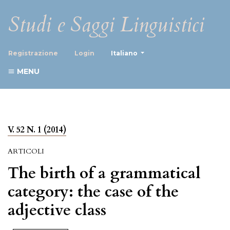
Studi e Saggi Linguistici
##plugins.themes.healthScience
Registrazione
Login
Italiano
MENU
V. 52 N. 1 (2014)
ARTICOLI
The birth of a grammatical
category: the case of the
adjective class