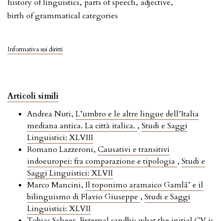
history of linguistics
,
parts of speech
,
adjective
,
birth of grammatical categories
Informativa sui diritti
Articoli simili
Andrea Nuti,
L’umbro e le altre lingue dell’Italia
mediana antica. La città italica.
,
Studi e Saggi
Linguistici: XLVIII
Romano Lazzeroni,
Causativi e transitivi
indoeuropei: fra comparazione e tipologia
,
Studi e
Saggi Linguistici: XLVII
Marco Mancini,
Il toponimo aramaico Gamlā’ e il
bilinguismo di Flavio Giuseppe
,
Studi e Saggi
Linguistici: XLVII
Tobias Scheer,
External sandhi: what the initial CV is