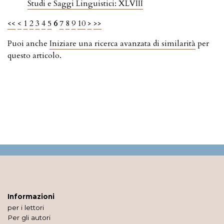
Studi e Saggi Linguistici: XLVIII
<<
<
1
2
3
4
5
6
7
8
9
10
>
>>
Puoi anche
Iniziare una ricerca avanzata di similarità
per
questo articolo.
Informazioni
per i lettori
Per gli autori