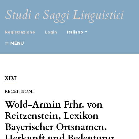
Studi e Saggi Linguistici
##plugins.themes.healthScience
Registrazione
Login
Italiano
MENU
XLVI
RECENSIONI
Wold-Armin Frhr. von
Reitzenstein, Lexikon
Bayerischer Ortsnamen.
Herkunft und Bedeutung.