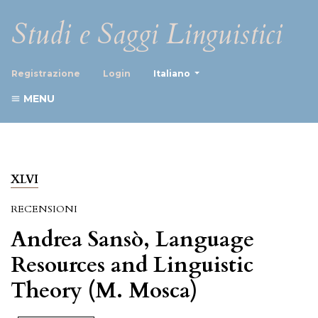
Studi e Saggi Linguistici
##plugins.themes.healthScience
Registrazione
Login
Italiano
MENU
XLVI
RECENSIONI
Andrea Sansò, Language
Resources and Linguistic
Theory (M. Mosca)