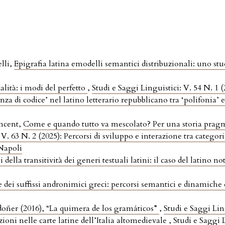
lli,
Epigrafia latina emodelli semantici distribuzionali: uno stu
alità: i modi del perfetto
,
Studi e Saggi Linguistici: V. 54 N. 1 
anza di codice’ nel latino letterario repubblicano tra ‘polifonia’ e
incent,
Come e quando tutto va mescolato? Per una storia pragm
 V. 63 N. 2 (2025): Percorsi di sviluppo e interazione tra categori
 Napoli
i della transitività dei generi testuali latini: il caso del latino no
 dei suffissi andronimici greci: percorsi semantici e dinamic
oñer (2016), “La quimera de los gramáticos”
,
Studi e Saggi Lin
zioni nelle carte latine dell’Italia altomedievale
,
Studi e Saggi L