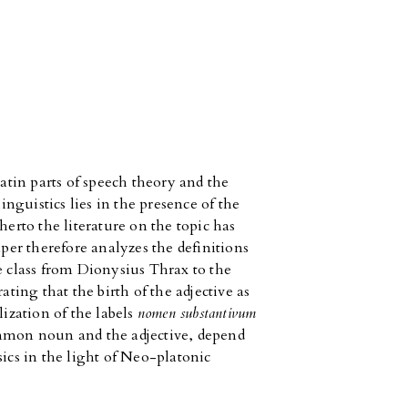
tin parts of speech theory and the
linguistics lies in the presence of the
herto the literature on the topic has
aper therefore analyzes the definitions
e class from Dionysius Thrax to the
ing that the birth of the adjective as
lization of the labels
nomen substantivum
mmon noun and the adjective, depend
sics in the light of Neo-platonic