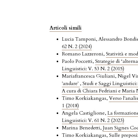
Articoli simili
Lucia Tamponi, Alessandro Bondie
62 N. 2 (2024)
Romano Lazzeroni,
Statività e mod
Paolo Poccetti,
Strategie di ‘altern
Linguistici: V. 53 N. 2 (2015)
Mariafrancesca Giuliani, Nigel V
'andare'
,
Studi e Saggi Linguistici:
A cura di Chiara Fedriani e Maria
Timo Korkiakangas,
Verso l'analis
1 (2018)
Angela Castiglione,
La formazione
Linguistici: V. 61 N. 2 (2023)
Marina Benedetti,
Juan Signes Cod
Timo Korkiakangas,
Sulle preposi