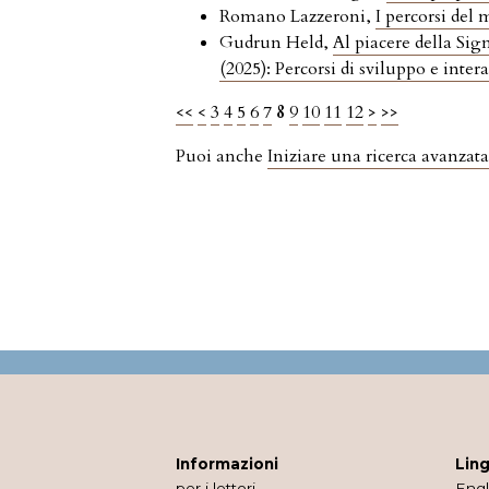
Romano Lazzeroni,
I percorsi del
Gudrun Held,
Al piacere della S
(2025): Percorsi di sviluppo e inte
<<
<
3
4
5
6
7
8
9
10
11
12
>
>>
Puoi anche
Iniziare una ricerca avanzata
Informazioni
Lin
per i lettori
Engl