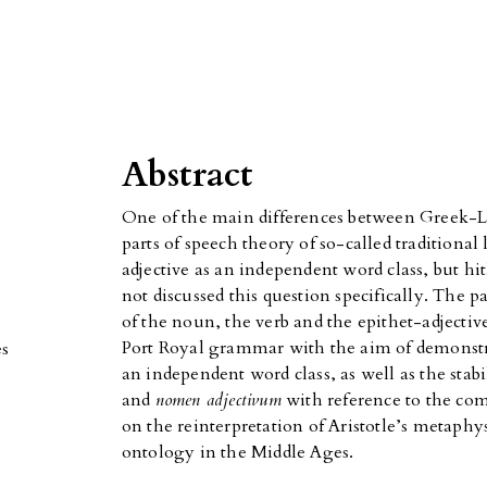
Abstract
One of the main differences between Greek-La
parts of speech theory of so-called traditional 
adjective as an independent word class, but hit
not discussed this question specifically. The p
of the noun, the verb and the epithet-adjectiv
Port Royal grammar with the aim of demonstrat
es
an independent word class, as well as the stabi
and
nomen adjectivum
with reference to the co
on the reinterpretation of Aristotle’s metaphy
ontology in the Middle Ages.