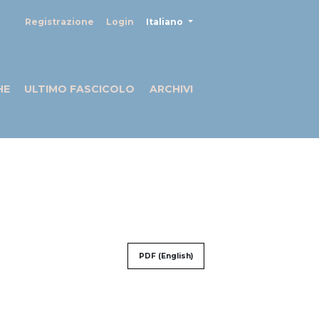
##plugins.themes.healthSciences
Registrazione
Login
Italiano
HE
ULTIMO FASCICOLO
ARCHIVI
PDF (English)