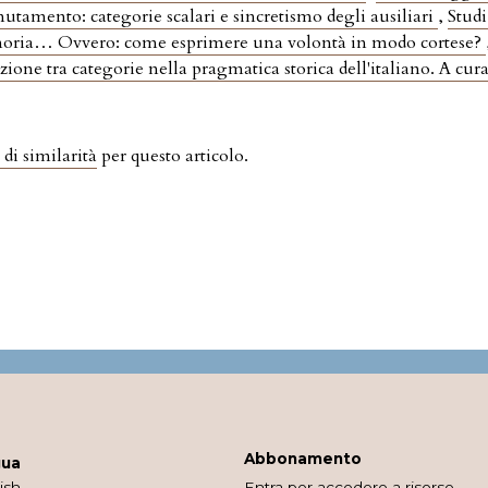
 mutamento: categorie scalari e sincretismo degli ausiliari
,
Studi
ignoria… Ovvero: come esprimere una volontà in modo cortese?
razione tra categorie nella pragmatica storica dell'italiano. A cu
 di similarità
per questo articolo.
Abbonamento
gua
ish
Entra per accedere a risorse