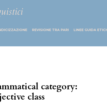
uistici
NDICIZZAZIONE
REVISIONE TRA PARI
LINEE GUIDA ETIC
rammatical category:
jective class