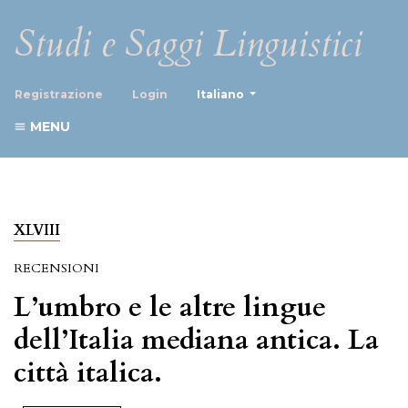
Studi e Saggi Linguistici
##plugins.themes.healthScience
Registrazione
Login
Italiano
MENU
XLVIII
RECENSIONI
L’umbro e le altre lingue
dell’Italia mediana antica. La
città italica.