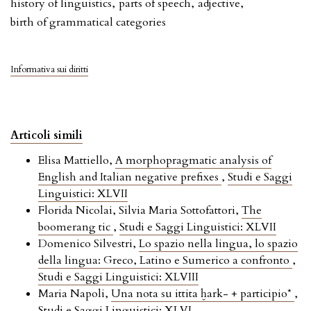
history of linguistics
,
parts of speech
,
adjective
,
birth of grammatical categories
Informativa sui diritti
Articoli simili
Elisa Mattiello,
A morphopragmatic analysis of
English and Italian negative prefixes
,
Studi e Saggi
Linguistici: XLVII
Florida Nicolai, Silvia Maria Sottofattori,
The
boomerang tic
,
Studi e Saggi Linguistici: XLVII
Domenico Silvestri,
Lo spazio nella lingua, lo spazio
della lingua: Greco, Latino e Sumerico a confronto
,
Studi e Saggi Linguistici: XLVIII
Maria Napoli,
Una nota su ittita ḫark- + participio*
,
Studi e Saggi Linguistici: XLVI