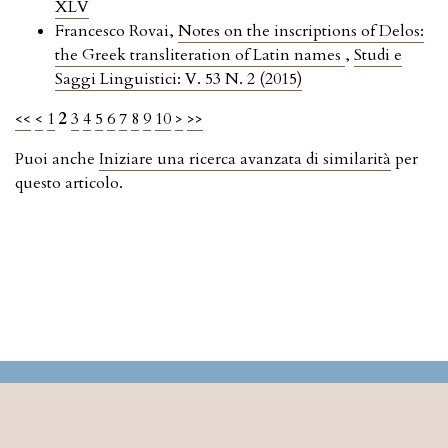
XLV
Francesco Rovai,
Notes on the inscriptions of Delos:
the Greek transliteration of Latin names
,
Studi e
Saggi Linguistici: V. 53 N. 2 (2015)
<<
<
1
2
3
4
5
6
7
8
9
10
>
>>
Puoi anche
Iniziare una ricerca avanzata di similarità
per
questo articolo.