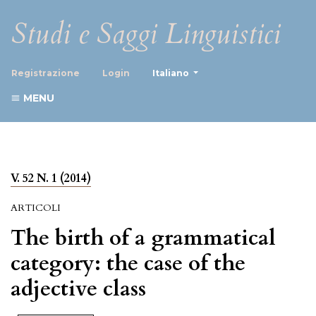
Studi e Saggi Linguistici
##plugins.themes.healthScience
Registrazione
Login
Italiano
MENU
V. 52 N. 1 (2014)
ARTICOLI
The birth of a grammatical
category: the case of the
adjective class