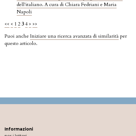
dell'italiano. A cura di Chiara Fedriani e Maria
Napoli
<<
<
1
2
3
4
>
>>
Puoi anche
Iniziare una ricerca avanzata di similarità
per
questo articolo.
Informazioni
per i lettori