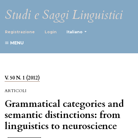
Studi e Saggi Linguistici
##plugins.themes.healthScience
Registrazione
Login
Italiano
MENU
V. 50 N. 1 (2012)
ARTICOLI
Grammatical categories and
semantic distinctions: from
linguistics to neuroscience