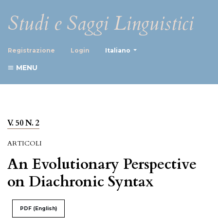
Studi e Saggi Linguistici
##plugins.themes.healthScience
Registrazione
Login
Italiano
MENU
V. 50 N. 2
ARTICOLI
An Evolutionary Perspective
on Diachronic Syntax
PDF (English)