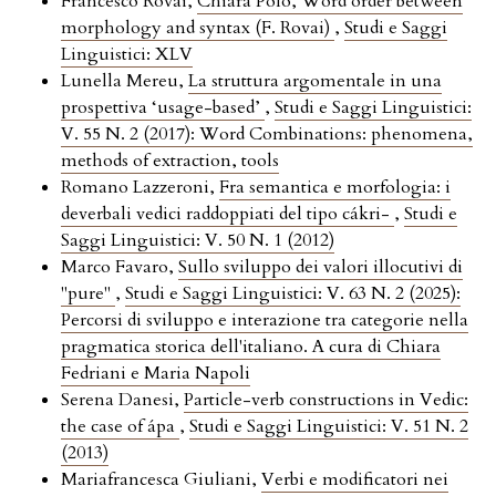
Francesco Rovai,
Chiara Polo, Word order between
morphology and syntax (F. Rovai)
,
Studi e Saggi
Linguistici: XLV
Lunella Mereu,
La struttura argomentale in una
prospettiva ‘usage-based’
,
Studi e Saggi Linguistici:
V. 55 N. 2 (2017): Word Combinations: phenomena,
methods of extraction, tools
Romano Lazzeroni,
Fra semantica e morfologia: i
deverbali vedici raddoppiati del tipo cákri-
,
Studi e
Saggi Linguistici: V. 50 N. 1 (2012)
Marco Favaro,
Sullo sviluppo dei valori illocutivi di
"pure"
,
Studi e Saggi Linguistici: V. 63 N. 2 (2025):
Percorsi di sviluppo e interazione tra categorie nella
pragmatica storica dell'italiano. A cura di Chiara
Fedriani e Maria Napoli
Serena Danesi,
Particle-verb constructions in Vedic:
the case of ápa
,
Studi e Saggi Linguistici: V. 51 N. 2
(2013)
Mariafrancesca Giuliani,
Verbi e modificatori nei