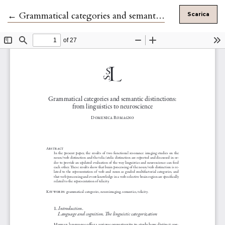
Ritorna ai dettagli dell'articolo
←
Grammatical categories and semantic distinctions: from linguistics to neuroscience
Scarica