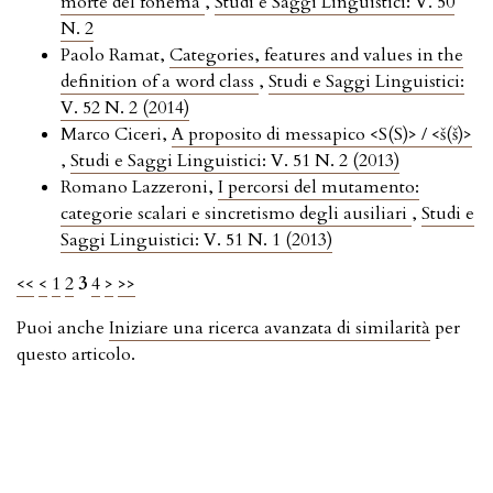
morte del fonema
,
Studi e Saggi Linguistici: V. 50
N. 2
Paolo Ramat,
Categories, features and values in the
definition of a word class
,
Studi e Saggi Linguistici:
V. 52 N. 2 (2014)
Marco Ciceri,
A proposito di messapico <S(S)> / <š(š)>
,
Studi e Saggi Linguistici: V. 51 N. 2 (2013)
Romano Lazzeroni,
I percorsi del mutamento:
categorie scalari e sincretismo degli ausiliari
,
Studi e
Saggi Linguistici: V. 51 N. 1 (2013)
<<
<
1
2
3
4
>
>>
Puoi anche
Iniziare una ricerca avanzata di similarità
per
questo articolo.