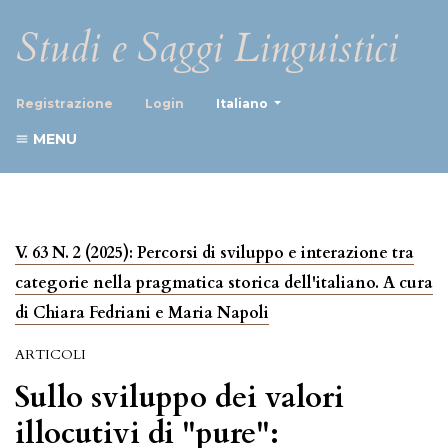
Studi e Saggi Linguistici
##plugins.themes.healthScience
Registrazione
Login
Italiano
MENU
V. 63 N. 2 (2025): Percorsi di sviluppo e interazione tra
categorie nella pragmatica storica dell'italiano. A cura
di Chiara Fedriani e Maria Napoli
ARTICOLI
Sullo sviluppo dei valori
illocutivi di "pure":