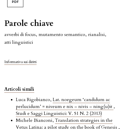
PDF
Parole chiave
avverbi di focus
,
mutamento semantico
,
rianalisi
,
atti linguistici
Informativa sui diritti
Articoli simili
Luca Rigobianco,
Lat. noegeum ‘candidum ac
perlucidum’ = niveum e nix – nivis – ning(u)it
,
Studi e Saggi Linguistici: V. 51 N. 2 (2013)
Michele Bianconi,
Translation strategies in the
Vetus Latina: a pilot study on the book of Genesis
,