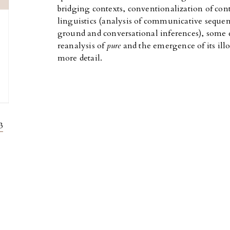
bridging contexts, conventionalization of con
linguistics (analysis of communicative seq
ground and conversational inferences), some c
reanalysis of
pure
and the emergence of its ill
more detail.
3