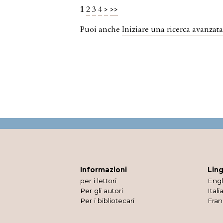
1
2
3
4
>
>>
Puoi anche
Iniziare una ricerca avanzata
Informazioni
Lin
per i lettori
Engl
Per gli autori
Itali
Per i bibliotecari
Fran