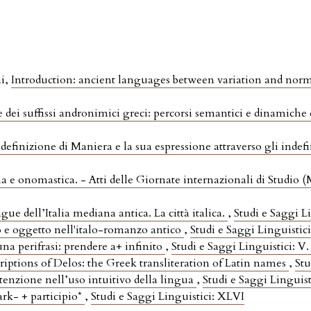
ai,
Introduction: ancient languages between variation and nor
 dei suffissi andronimici greci: percorsi semantici e dinamic
efinizione di Maniera e la sua espressione attraverso gli indefin
ia e onomastica. - Atti delle Giornate internazionali di Studio 
gue dell’Italia mediana antica. La città italica.
,
Studi e Saggi L
 e oggetto nell'italo-romanzo antico
,
Studi e Saggi Linguistici
 una perifrasi: prendere a+ infinito
,
Studi e Saggi Linguistici: V.
riptions of Delos: the Greek transliteration of Latin names
,
Stu
tenzione nell’uso intuitivo della lingua
,
Studi e Saggi Linguis
ark- + participio*
,
Studi e Saggi Linguistici: XLVI