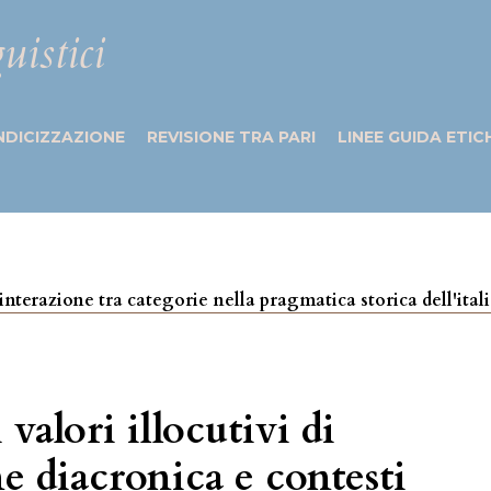
uistici
NDICIZZAZIONE
REVISIONE TRA PARI
LINEE GUIDA ETIC
 e interazione tra categorie nella pragmatica storica dell'ita
 valori illocutivi di
e diacronica e contesti