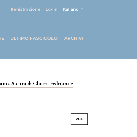
##plugins.themes.healthSciences
Registrazione
Login
Italiano
HE
ULTIMO FASCICOLO
ARCHIVI
liano. A cura di Chiara Fedriani e
PDF