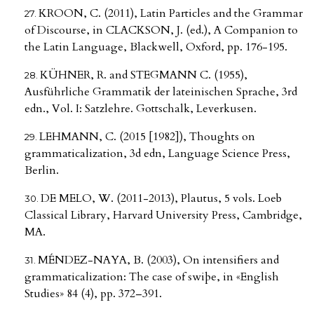
KROON, C. (2011), Latin Particles and the Grammar
of Discourse, in CLACKSON, J. (ed.), A Companion to
the Latin Language, Blackwell, Oxford, pp. 176-195.
KÜHNER, R. and STEGMANN C. (1955),
Ausführliche Grammatik der lateinischen Sprache, 3rd
edn., Vol. I: Satzlehre. Gottschalk, Leverkusen.
LEHMANN, C. (2015 [1982]), Thoughts on
grammaticalization, 3d edn, Language Science Press,
Berlin.
DE MELO, W. (2011-2013), Plautus, 5 vols. Loeb
Classical Library, Harvard University Press, Cambridge,
MA.
MÉNDEZ-NAYA, B. (2003), On intensifiers and
grammaticalization: The case of swiþe, in «English
Studies» 84 (4), pp. 372–391.