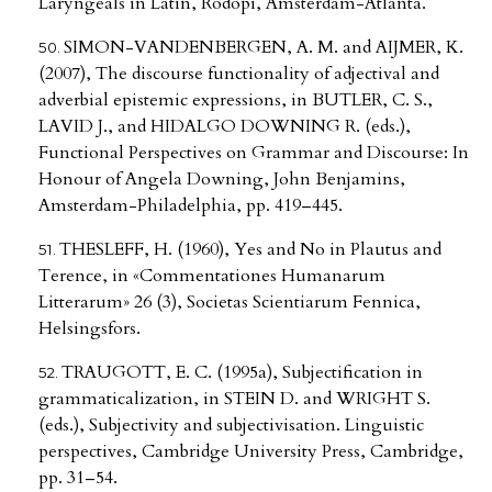
Laryngeals in Latin, Rodopi, Amsterdam-Atlanta.
SIMON-VANDENBERGEN, A. M. and AIJMER, K.
(2007), The discourse functionality of adjectival and
adverbial epistemic expressions, in BUTLER, C. S.,
LAVID J., and HIDALGO DOWNING R. (eds.),
Functional Perspectives on Grammar and Discourse: In
Honour of Angela Downing, John Benjamins,
Amsterdam-Philadelphia, pp. 419–445.
THESLEFF, H. (1960), Yes and No in Plautus and
Terence, in «Commentationes Humanarum
Litterarum» 26 (3), Societas Scientiarum Fennica,
Helsingsfors.
TRAUGOTT, E. C. (1995a), Subjectification in
grammaticalization, in STEIN D. and WRIGHT S.
(eds.), Subjectivity and subjectivisation. Linguistic
perspectives, Cambridge University Press, Cambridge,
pp. 31–54.