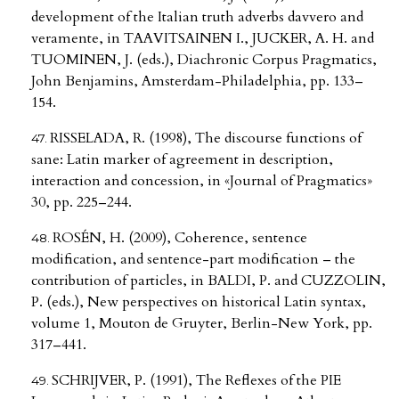
development of the Italian truth adverbs davvero and
veramente, in TAAVITSAINEN I., JUCKER, A. H. and
TUOMINEN, J. (eds.), Diachronic Corpus Pragmatics,
John Benjamins, Amsterdam-Philadelphia, pp. 133–
154.
RISSELADA, R. (1998), The discourse functions of
sane: Latin marker of agreement in description,
interaction and concession, in «Journal of Pragmatics»
30, pp. 225–244.
ROSÉN, H. (2009), Coherence, sentence
modification, and sentence-part modification – the
contribution of particles, in BALDI, P. and CUZZOLIN,
P. (eds.), New perspectives on historical Latin syntax,
volume 1, Mouton de Gruyter, Berlin-New York, pp.
317–441.
SCHRIJVER, P. (1991), The Reflexes of the PIE