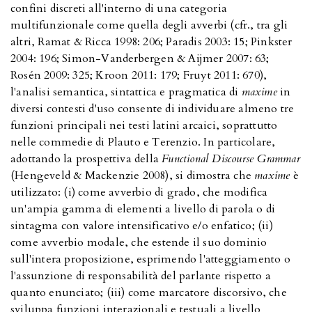
confini discreti all'interno di una categoria
multifunzionale come quella degli avverbi (cfr., tra gli
altri, Ramat & Ricca 1998: 206; Paradis 2003: 15; Pinkster
2004: 196; Simon-Vanderbergen & Aijmer 2007: 63;
Rosén 2009: 325; Kroon 2011: 179; Fruyt 2011: 670),
l'analisi semantica, sintattica e pragmatica di
maxime
in
diversi contesti d'uso consente di individuare almeno tre
funzioni principali nei testi latini arcaici, soprattutto
nelle commedie di Plauto e Terenzio. In particolare,
adottando la prospettiva della
Functional Discourse Grammar
(Hengeveld & Mackenzie 2008), si dimostra che
maxime
è
utilizzato: (i) come avverbio di grado, che modifica
un'ampia gamma di elementi a livello di parola o di
sintagma con valore intensificativo e/o enfatico; (ii)
come avverbio modale, che estende il suo dominio
sull'intera proposizione, esprimendo l'atteggiamento o
l'assunzione di responsabilità del parlante rispetto a
quanto enunciato; (iii) come marcatore discorsivo, che
sviluppa funzioni interazionali e testuali a livello