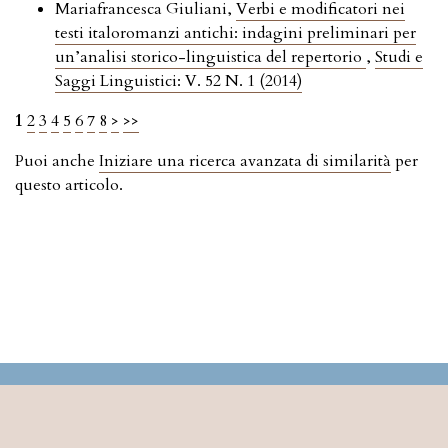
Mariafrancesca Giuliani,
Verbi e modificatori nei
testi italoromanzi antichi: indagini preliminari per
un’analisi storico-linguistica del repertorio
,
Studi e
Saggi Linguistici: V. 52 N. 1 (2014)
1
2
3
4
5
6
7
8
>
>>
Puoi anche
Iniziare una ricerca avanzata di similarità
per
questo articolo.