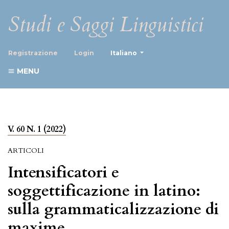
Studi e Saggi Linguistici
##plugins.themes.healthScience
Registrazione
Login
Italiano
MENU
V. 60 N. 1 (2022)
ARTICOLI
Intensificatori e
soggettificazione in latino:
sulla grammaticalizzazione di
maxime