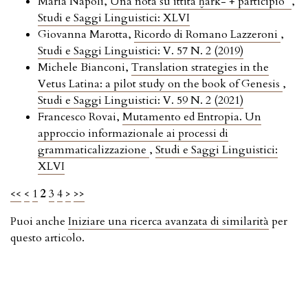
Maria Napoli,
Una nota su ittita ḫark- + participio*
,
Studi e Saggi Linguistici: XLVI
Giovanna Marotta,
Ricordo di Romano Lazzeroni
,
Studi e Saggi Linguistici: V. 57 N. 2 (2019)
Michele Bianconi,
Translation strategies in the
Vetus Latina: a pilot study on the book of Genesis
,
Studi e Saggi Linguistici: V. 59 N. 2 (2021)
Francesco Rovai,
Mutamento ed Entropia. Un
approccio informazionale ai processi di
grammaticalizzazione
,
Studi e Saggi Linguistici:
XLVI
<<
<
1
2
3
4
>
>>
Puoi anche
Iniziare una ricerca avanzata di similarità
per
questo articolo.