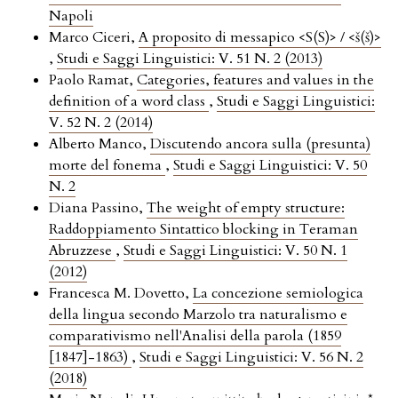
Napoli
Marco Ciceri,
A proposito di messapico <S(S)> / <š(š)>
,
Studi e Saggi Linguistici: V. 51 N. 2 (2013)
Paolo Ramat,
Categories, features and values in the
definition of a word class
,
Studi e Saggi Linguistici:
V. 52 N. 2 (2014)
Alberto Manco,
Discutendo ancora sulla (presunta)
morte del fonema
,
Studi e Saggi Linguistici: V. 50
N. 2
Diana Passino,
The weight of empty structure:
Raddoppiamento Sintattico blocking in Teraman
Abruzzese
,
Studi e Saggi Linguistici: V. 50 N. 1
(2012)
Francesca M. Dovetto,
La concezione semiologica
della lingua secondo Marzolo tra naturalismo e
comparativismo nell'Analisi della parola (1859
[1847]-1863)
,
Studi e Saggi Linguistici: V. 56 N. 2
(2018)