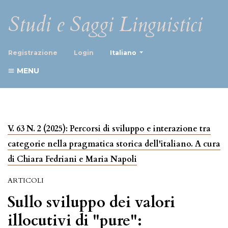
Studi e Saggi Linguistici
##plugins.themes.healthScience
Registrazione
Login
Italiano
MENU
V. 63 N. 2 (2025): Percorsi di sviluppo e interazione tra
categorie nella pragmatica storica dell'italiano. A cura
di Chiara Fedriani e Maria Napoli
ARTICOLI
Sullo sviluppo dei valori
illocutivi di "pure":