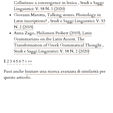
Collatinus: a convergence in lexica
,
Studi e Saggi
Linguistici: V. 58 N. 1 (2020)
Giovann Marotta,
Talking stones. Phonology in
Latin inscriptions?
,
Studi e Saggi Linguistici: V. 53
N. 2 (2015)
Anna Zago,
Philomen Probert (2019), Latin
Grammarians on the Latin Accent. The
Transformation of Greek Grammatical Thought
,
Studi e Saggi Linguistici: V. 58 N. 2 (2020)
1
2
3
4
5
6
7
>
>>
Puoi anche
Iniziare una ricerca avanzata di similarità
per
questo articolo.