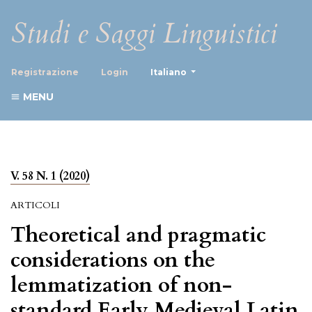
Studi e Saggi Linguistici
##plugins.themes.healthScience
Registrazione
Login
Italiano
MENU
V. 58 N. 1 (2020)
ARTICOLI
Theoretical and pragmatic
considerations on the
lemmatization of non-
standard Early Medieval Latin