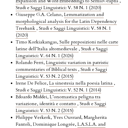
Expansion and Word Embeddings to SemioGraphs
,
Studi e Saggi Linguistici: V. 58 N. 1 (2020)
Giuseppe G.A. Celano,
Lemmatization and
morphological analysis for the Latin Dependency
Treebank
,
Studi e Saggi Linguistici: V. 58 N. 1
(2020)
Timo Korkiakangas,
Sulle preposizioni nelle carte
latine dell’Italia altomedievale
,
Studi e Saggi
Linguistici: V. 64 N. 1 (2026)
Rolando Ferri,
Linguistic variation in patristic
commentaries of Biblical texts
,
Studi e Saggi
Linguistici: V. 53 N. 2 (2015)
Irene De Felice,
La sinestesia nella poesia latina
,
Studi e Saggi Linguistici: V. 52 N. 1 (2014)
Edoardo Middei,
L’onomastica peligna tra
variazione, identità e contatto
,
Studi e Saggi
Linguistici: V. 53 N. 2 (2015)
Philippe Verkerk, Yves Ouvrard, Margherita
Fantoli, Dominique Longrée,
L.A.S.L.A. and