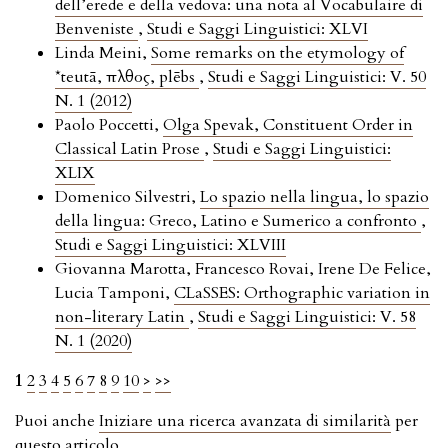
dell’erede e della vedova: una nota al Vocabulaire di
Benveniste
,
Studi e Saggi Linguistici: XLVI
Linda Meini,
Some remarks on the etymology of
*teutā, πλῆθος, plēbs
,
Studi e Saggi Linguistici: V. 50
N. 1 (2012)
Paolo Poccetti,
Olga Spevak, Constituent Order in
Classical Latin Prose
,
Studi e Saggi Linguistici:
XLIX
Domenico Silvestri,
Lo spazio nella lingua, lo spazio
della lingua: Greco, Latino e Sumerico a confronto
,
Studi e Saggi Linguistici: XLVIII
Giovanna Marotta, Francesco Rovai, Irene De Felice,
Lucia Tamponi,
CLaSSES: Orthographic variation in
non-literary Latin
,
Studi e Saggi Linguistici: V. 58
N. 1 (2020)
1
2
3
4
5
6
7
8
9
10
>
>>
Puoi anche
Iniziare una ricerca avanzata di similarità
per
questo articolo.