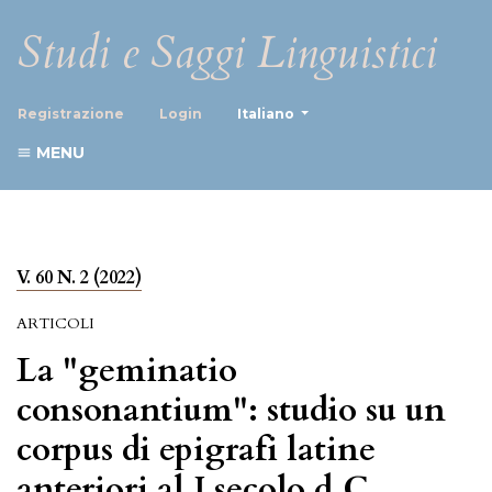
Studi e Saggi Linguistici
##plugins.themes.healthScience
Registrazione
Login
Italiano
MENU
V. 60 N. 2 (2022)
ARTICOLI
La "geminatio
consonantium": studio su un
corpus di epigrafi latine
anteriori al I secolo d.C.