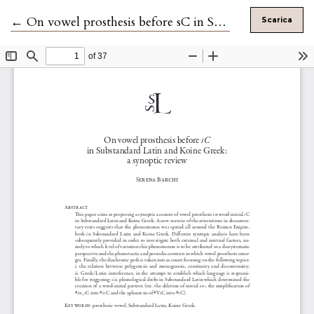
Ritorna ai dettagli dell'articolo
←
On vowel prosthesis before sC in Substandard Latin and Koine Greek: a synoptic review
Scarica