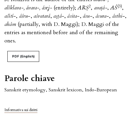
2
(3)
alíklava-, ávara-, ásr̥j-
(entirely);
ARṢ
,
avaṭá-
,
AŚ
,
aśītí
-,
áśru
-,
aśvatará
,
aṣṭá
-,
ásita
-,
ásu
-,
ásura
-,
ásthi
-,
ahám
(partially, with D. Maggi); D. Maggi of the
entries as mentioned before and of the remaining
ones.
PDF (English)
Parole chiave
Sanskrit etymology
,
Sanskrit lexicon
,
Indo-European
Informativa sui diritti