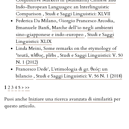
Conjunctive Markers in (Mandarin) Chinese and
Indo-European Languages: an Interlinguistic
Comparison
,
Studi e Saggi Linguistici: XLVII
Federica Da Milano, Giorgio Francesco Arcodia,
Emanuele Banfi,
Marche dell’io negli ambienti
sino-giapponese e indo-europeo
,
Studi e Saggi
Linguistici: XLIX
Linda Meini,
Some remarks on the etymology of
*teutā, πλῆθος, plēbs
,
Studi e Saggi Linguistici: V. 50
N. 1 (2012)
Francesco Dede',
L'etimologia di gr. θεός: un
bilancio
,
Studi e Saggi Linguistici: V. 56 N. 1 (2018)
1
2
3
4
5
>
>>
Puoi anche
Iniziare una ricerca avanzata di similarità
per
questo articolo.