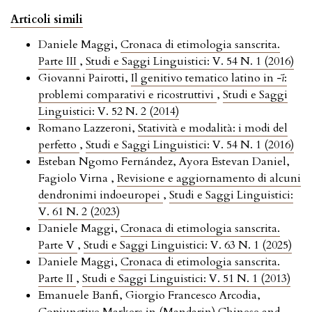
Articoli simili
Daniele Maggi,
Cronaca di etimologia sanscrita.
Parte III
,
Studi e Saggi Linguistici: V. 54 N. 1 (2016)
Giovanni Pairotti,
Il genitivo tematico latino in
-ī
:
problemi comparativi e ricostruttivi
,
Studi e Saggi
Linguistici: V. 52 N. 2 (2014)
Romano Lazzeroni,
Statività e modalità: i modi del
perfetto
,
Studi e Saggi Linguistici: V. 54 N. 1 (2016)
Esteban Ngomo Fernández, Ayora Estevan Daniel,
Fagiolo Virna ,
Revisione e aggiornamento di alcuni
dendronimi indoeuropei
,
Studi e Saggi Linguistici:
V. 61 N. 2 (2023)
Daniele Maggi,
Cronaca di etimologia sanscrita.
Parte V
,
Studi e Saggi Linguistici: V. 63 N. 1 (2025)
Daniele Maggi,
Cronaca di etimologia sanscrita.
Parte II
,
Studi e Saggi Linguistici: V. 51 N. 1 (2013)
Emanuele Banfi, Giorgio Francesco Arcodia,