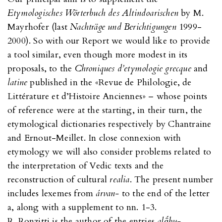
Etymologisches Wörterbuch des Altindoarischen
by M.
Mayrhofer (last
Nachträge und Berichtigungen
1999-
2000). So with our Report we would like to provide
a tool similar, even though more modest in its
proposals, to the
Chroniques d’etymologie grecque
and
latine
published in the «Revue de Philologie, de
Littérature et d’Histoire Anciennes» – whose points
of reference were at the starting, in their turn, the
etymological dictionaries respectively by Chantraine
and Ernout-Meillet. In close connexion with
etymology we will also consider problems related to
the interpretation of Vedic texts and the
reconstruction of cultural
realia
. The present number
includes lexemes from
árvan-
to the end of the letter
a, along with a supplement to nn. 1-3.
R. Ronzitti is the author of the entries
alā́bu-,