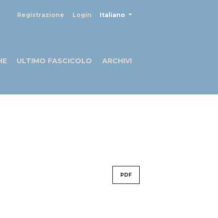
##plugins.themes.healthSciences
Registrazione
Login
Italiano
HE
ULTIMO FASCICOLO
ARCHIVI
PDF