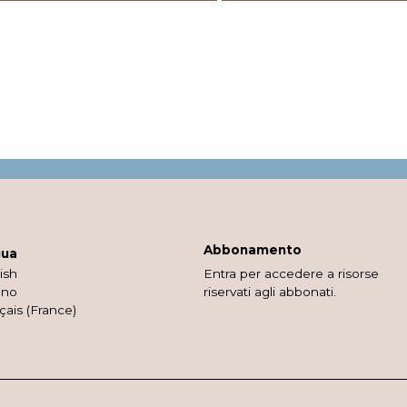
Abbonamento
gua
ish
Entra per accedere a risorse
ano
riservati agli abbonati.
çais (France)