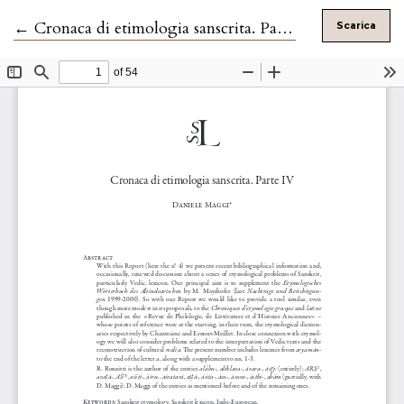
Ritorna ai dettagli dell'articolo
←
Cronaca di etimologia sanscrita. Parte IV
Scarica