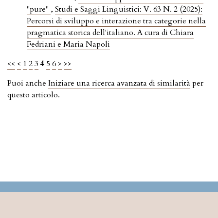
"pure"
,
Studi e Saggi Linguistici: V. 63 N. 2 (2025):
Percorsi di sviluppo e interazione tra categorie nella
pragmatica storica dell'italiano. A cura di Chiara
Fedriani e Maria Napoli
<<
<
1
2
3
4
5
6
>
>>
Puoi anche
Iniziare una ricerca avanzata di similarità
per
questo articolo.