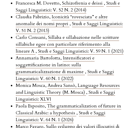
Francesca M. Dovetto,
Schizofrenia e deissi
,
Studi e
Saggi Linguistici: V. 52 N. 2 (2014)
Claudia Fabrizio,
Iconicità “rovesciata” e altre
anomalie dei nomi propri
,
Studi e Saggi Linguistici:
V. 51 N. 2 (2013)
Carlo Consani,
Sillaba e sillabazione nelle scritture
sillabiche egee con particolare riferimento alla
lineare A
,
Studi e Saggi Linguistici: V. 59 N. 1 (2021)
Annamaria Bartolotta,
Intensificatori e
soggettificazione in latino: sulla
grammaticalizzazione di maxime
,
Studi e Saggi
Linguistici: V. 60 N. 1 (2022)
Monica Mosca,
Andrea Sansò, Language Resources
and Linguistic Theory (M. Mosca)
,
Studi e Saggi
Linguistici: XLVI
Paola Esposito,
The grammaticalization of future in
Classical Arabic: a hypothesis
,
Studi e Saggi
Linguistici: V. 64 N. 1 (2026)
Marco Favaro,
Sullo sviluppo dei valori illocutivi di