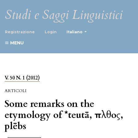
Studi e Saggi Linguistici
##plugins.themes.healthScience
Registrazione
Login
Italiano
MENU
V. 50 N. 1 (2012)
ARTICOLI
Some remarks on the
etymology of *teutā, πλῆθος,
plēbs