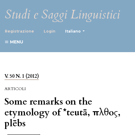
Studi e Saggi Linguistici
##plugins.themes.healthScience
Registrazione
Login
Italiano
MENU
V. 50 N. 1 (2012)
ARTICOLI
Some remarks on the
etymology of *teutā, πλῆθος,
plēbs