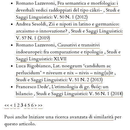
Romano Lazzeroni,
Fra semantica e morfologia: i
deverbali vedici raddoppiati del tipo cákri-
,
Studi e
Saggi Linguistici: V. 50 N. 1 (2012)
Andrea Sesoldi,
Zii e nipoti in latino e germanico:
arcaismo o innovazione?
,
Studi e Saggi Linguistici:
V. 57 N. 1 (2019)
Romano Lazzeroni,
Causativi e transitivi
indoeuropei: fra comparazione e tipologia
,
Studi e
Saggi Linguistici: XLVII
Luca Rigobianco,
Lat. noegeum ‘candidum ac
perlucidum’ = niveum e nix – nivis – ning(u)it
,
Studi e Saggi Linguistici: V. 51 N. 2 (2013)
Francesco Dede',
L'etimologia di gr. θεός: un
bilancio
,
Studi e Saggi Linguistici: V. 56 N. 1 (2018)
<<
<
1
2
3
4
5
6
>
>>
Puoi anche
Iniziare una ricerca avanzata di similarità
per
questo articolo.