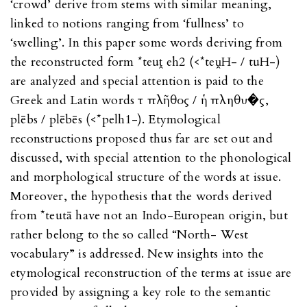
‘crowd’ derive from stems with similar meaning,
linked to notions ranging from ‘fullness’ to
‘swelling’. In this paper some words deriving from
the reconstructed form *teuṱ eh2 (<*teṷH- / tuH-)
are analyzed and special attention is paid to the
Greek and Latin words τὸ πλῆθος / ἡ πληθυ�ς,
plēbs / plēbēs (<*pelh1-). Etymological
reconstructions proposed thus far are set out and
discussed, with special attention to the phonological
and morphological structure of the words at issue.
Moreover, the hypothesis that the words derived
from *teutā have not an Indo-European origin, but
rather belong to the so called “North- West
vocabulary” is addressed. New insights into the
etymological reconstruction of the terms at issue are
provided by assigning a key role to the semantic