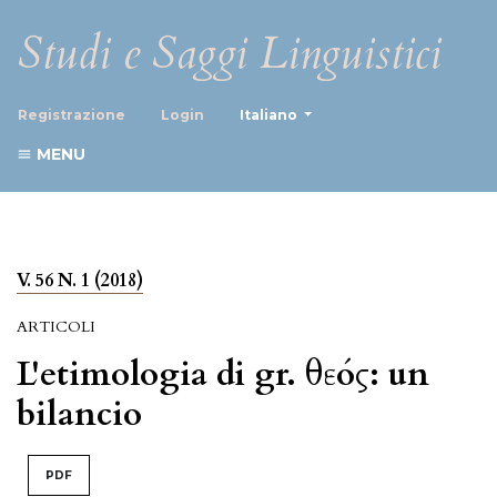
Studi e Saggi Linguistici
##plugins.themes.healthScience
Registrazione
Login
Italiano
MENU
V. 56 N. 1 (2018)
ARTICOLI
L'etimologia di gr. θεός: un
bilancio
PDF