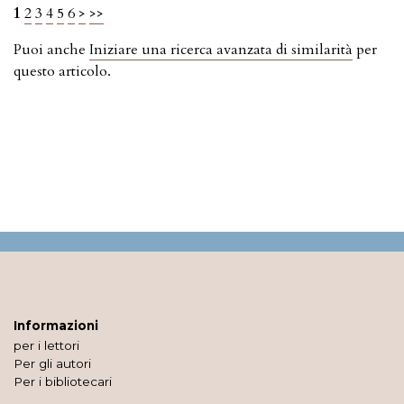
1
2
3
4
5
6
>
>>
Puoi anche
Iniziare una ricerca avanzata di similarità
per
questo articolo.
Informazioni
per i lettori
Per gli autori
Per i bibliotecari