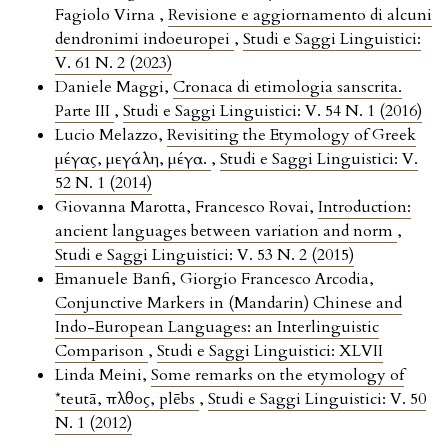
Fagiolo Virna ,
Revisione e aggiornamento di alcuni
dendronimi indoeuropei
,
Studi e Saggi Linguistici:
V. 61 N. 2 (2023)
Daniele Maggi,
Cronaca di etimologia sanscrita.
Parte III
,
Studi e Saggi Linguistici: V. 54 N. 1 (2016)
Lucio Melazzo,
Revisiting the Etymology of Greek
μέγας, μεγάλη, μέγα.
,
Studi e Saggi Linguistici: V.
52 N. 1 (2014)
Giovanna Marotta, Francesco Rovai,
Introduction:
ancient languages between variation and norm
,
Studi e Saggi Linguistici: V. 53 N. 2 (2015)
Emanuele Banfi, Giorgio Francesco Arcodia,
Conjunctive Markers in (Mandarin) Chinese and
Indo-European Languages: an Interlinguistic
Comparison
,
Studi e Saggi Linguistici: XLVII
Linda Meini,
Some remarks on the etymology of
*teutā, πλῆθος, plēbs
,
Studi e Saggi Linguistici: V. 50
N. 1 (2012)