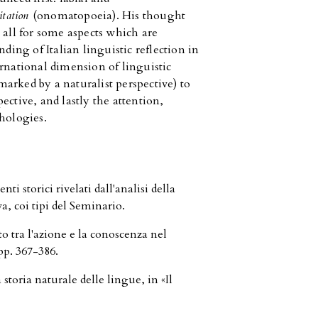
itation
(onomatopoeia). His thought
 all for some aspects which are
nding of Italian linguistic reflection in
ernational dimension of linguistic
arked by a naturalist perspective) to
ective, and lastly the attention,
thologies.
orici rivelati dall'analisi della
ova, coi tipi del Seminario.
o tra l'azione e la conoscenza nel
pp. 367-386.
 storia naturale delle lingue, in «Il