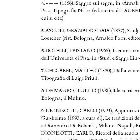
----- (1866), Saggio sui segni, in «Annali
Pisa, Tipografia Nistri (ed. a cura di LAU
cui si cita).
ASCOLI, GRAZIADIO ISAIA (1877), Studj cr
Loescher (rist. Bologna, Arnaldo Forni editore
BOLELLI, TRISTANO (1965), I settantacinqu
dell'Università di Pisa, in «Studi e Saggi Ling
CECCAREL, MATTEO (1870), Della vita e deg
Tipografia di Luigi Priuli.
DE MAURO, TULLIO (1980), Idee e ricerche
Bologna, il Mulino.
DIONISOTTI, CARLO (1993), Appunti su As
Guglielmo (1993, a cura di), Le tradizioni del 
a Domenico De Robertis, Milano-Napoli, Ricc
DIONISOTTI, CARLO, Ricordi della scuola it