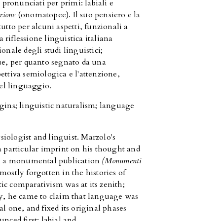
ronunciati per primi: labiali e
zione
(onomatopee). Il suo pensiero e la
utto per alcuni aspetti, funzionali a
riflessione linguistica italiana
onale degli studi linguistici;
gue, per quanto segnato da una
ettiva semiologica e l'attenzione,
del linguaggio.
igins; linguistic naturalism; language
iologist and linguist. Marzolo's
a particular imprint on his thought and
 in a monumental publication
(Monumenti
 mostly forgotten in the histories of
ic comparativism was at its zenith;
, he came to claim that language was
l one, and fixed its original phases
nced first: labial and