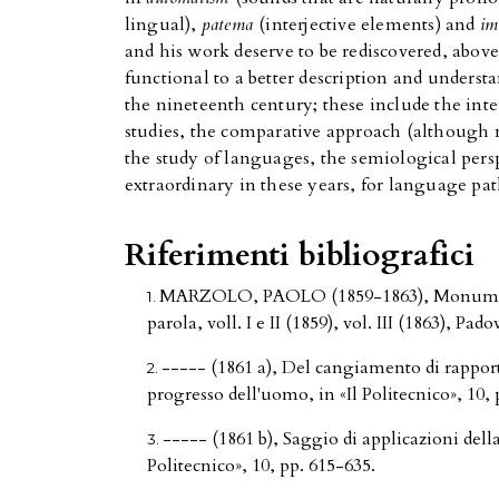
lingual),
patema
(interjective elements) and
im
and his work deserve to be rediscovered, above
functional to a better description and understa
the nineteenth century; these include the int
studies, the comparative approach (although m
the study of languages, the semiological persp
extraordinary in these years, for language pa
Riferimenti bibliografici
MARZOLO, PAOLO (1859-1863), Monumenti st
parola, voll. I e II (1859), vol. III (1863), Pad
----- (1861 a), Del cangiamento di rapport
progresso dell'uomo, in «Il Politecnico», 10, 
----- (1861 b), Saggio di applicazioni della
Politecnico», 10, pp. 615-635.