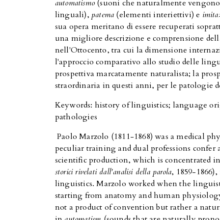
automatismo
(suoni che naturalmente vengono p
linguali),
patema
(elementi interiettivi) e
imita
sua opera meritano di essere recuperati sopratt
una migliore descrizione e comprensione della 
nell'Ottocento, tra cui la dimensione internazi
l'approccio comparativo allo studio delle lin
prospettiva marcatamente naturalista; la prosp
straordinaria in questi anni, per le patologie 
Keywords: history of linguistics; language or
pathologies
Paolo Marzolo (1811-1868) was a medical phys
peculiar training and dual professions confer 
scientific production, which is concentrated
storici rivelati dall'analisi della parola
, 1859-1866),
linguistics. Marzolo worked when the linguist
starting from anatomy and human physiology
not a product of convention but rather a natura
in
automatism
(sounds that are naturally pronou