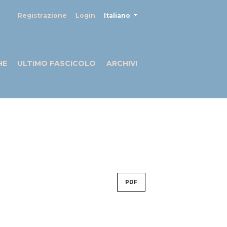
##plugins.themes.healthSciences
Registrazione
Login
Italiano
HE
ULTIMO FASCICOLO
ARCHIVI
PDF