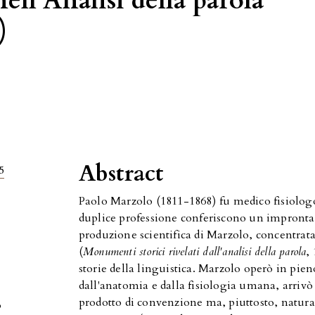
ll'Analisi della parola
)
Abstract
5
Paolo Marzolo (1811-1868)
fu medico fisiolog
duplice professione conferiscono un impronta p
produzione scientifica di Marzolo, concentr
(
Monumenti storici rivelati dall'analisi della parola
,
storie della linguistica. Marzolo operò in pi
dall'anatomia e dalla fisiologia umana, arrivò
prodotto di convenzione ma, piuttosto, naturale
o