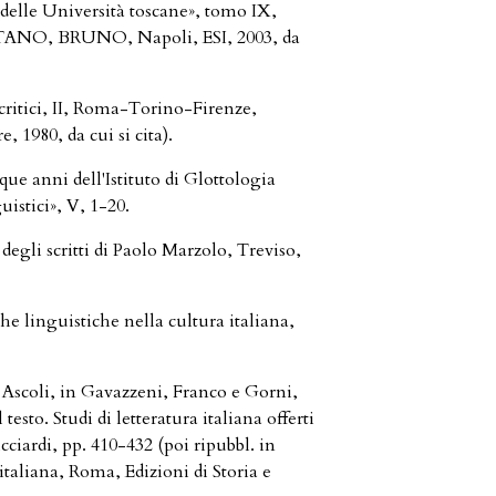
 delle Università toscane», tomo IX,
RETANO, BRUNO, Napoli, ESI, 2003, da
itici, II, Roma-Torino-Firenze,
, 1980, da cui si cita).
e anni dell'Istituto di Glottologia
uistici», V, 1-20.
li scritti di Paolo Marzolo, Treviso,
 linguistiche nella cultura italiana,
coli, in Gavazzeni, Franco e Gorni,
testo. Studi di letteratura italiana offerti
iardi, pp. 410-432 (poi ripubbl. in
aliana, Roma, Edizioni di Storia e