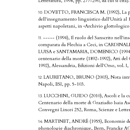
Letteratura, 1998, pp. 277-290, da cui si cita).
DOVETTO, FRANCESCA M. (1992), La po
dell'insegnamento linguistico dall'Unità al 1
aspetti napoletani, in «Archivio glottologico 
----- (1994), Il ruolo del Sanscrito nell
comparata da Flechia a Ceci, in CARDI
LUISA e SANTAMARIA, DOMENICO (1994, a c
centenario della morte (1892-1992), Atti del
1992), Alessandria, Edizioni dell'Orso, vol. I,
LAURETANO, BRUNO (2003), Nota introdu
Napoli, ESI, pp. 5-103.
LUCCHINI, GUIDO (2010), Ascoli e la cu
Centenario della morte di Graziadio Isaia As
Convegni Lincei 252, Roma, Scienze e Letter
MARTINET, ANDRÉ (1955), Economie des
phonologie diachronique, Bern, Francke AG