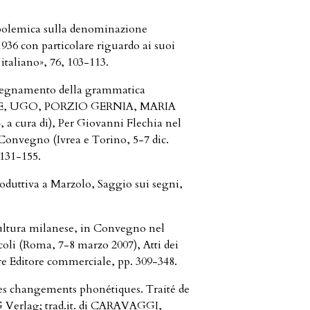
lemica sulla denominazione
936 con particolare riguardo ai suoi
italiano», 76, 103-113.
'insegnamento della grammatica
NALE, UGO, PORZIO GERNIA, MARIA
ura di), Per Giovanni Flechia nel
 Convegno (Ivrea e Torino, 5-7 dic.
 131-155.
ttiva a Marzolo, Saggio sui segni,
ltura milanese, in Convegno nel
coli (Roma, 7-8 marzo 2007), Atti dei
e Editore commerciale, pp. 309-348.
 changements phonétiques. Traité de
 Verlag; trad.it. di CARAVAGGI,