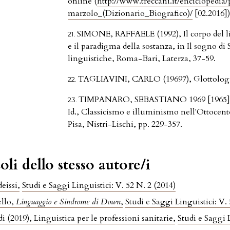
online (
http://www.treccani.it/enciclopedia
marzolo_(Dizionario_Biografico)/
[02.2016])
SIMONE, RAFFAELE (1992), Il corpo del li
e il paradigma della sostanza, in Il sogno di S
linguistiche, Roma-Bari, Laterza, 37-59.
TAGLIAVINI, CARLO (19697), Glottologia
TIMPANARO, SEBASTIANO 1969 [1965], Ca
Id., Classicismo e illuminismo nell'Ottocent
Pisa, Nistri-Lischi, pp. 229-357.
oli dello stesso autore/i
deissi
,
Studi e Saggi Linguistici: V. 52 N. 2 (2014)
ello,
Linguaggio e Sindrome di Down
,
Studi e Saggi Linguistici: V.
i (2019), Linguistica per le professioni sanitarie
,
Studi e Saggi 