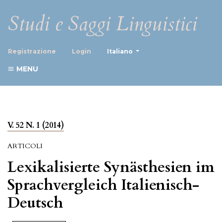
Studi e Saggi Linguistici
##plugins.themes.healthScience
Registrazione
Login
Italiano
MENU
V. 52 N. 1 (2014)
ARTICOLI
Lexikalisierte Synästhesien im
Sprachvergleich Italienisch-
Deutsch