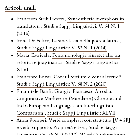
Articoli simili
Francesca Strik Lievers,
Synaesthetic metaphors in
translation
,
Studi e Saggi Linguistici: V. 54 N. 1
(2016)
Irene De Felice,
La sinestesia nella poesia latina
,
Studi e Saggi Linguistici: V. 52 N. 1 (2014)
Maria Catricalà,
Fenomenologie sinestetiche tra
retorica e pragmatica
,
Studi e Saggi Linguistici:
XLVI
Francesco Rovai,
Consul tertium o consul tertio?
,
Studi e Saggi Linguistici: V. 58 N. 2 (2020)
Emanuele Banfi, Giorgio Francesco Arcodia,
Conjunctive Markers in (Mandarin) Chinese and
Indo-European Languages: an Interlinguistic
Comparison
,
Studi e Saggi Linguistici: XLVII
Anna Pompei,
Verbi complessi con struttura [V + SP]
e verbi supporto. Proprietà e test
,
Studi e Saggi
Linguistici: V. 55 N. 2 (2017): Word Combinations: