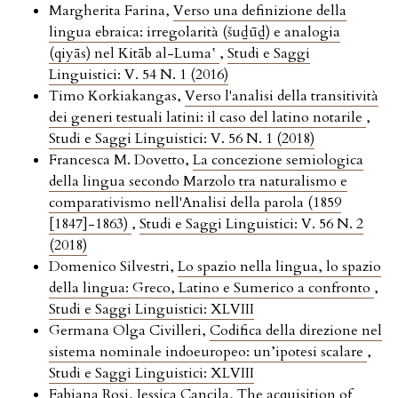
Margherita Farina,
Verso una definizione della
lingua ebraica: irregolarità (šuḏūḏ) e analogia
(qiyās) nel Kitāb al-Luma‛
,
Studi e Saggi
Linguistici: V. 54 N. 1 (2016)
Timo Korkiakangas,
Verso l'analisi della transitività
dei generi testuali latini: il caso del latino notarile
,
Studi e Saggi Linguistici: V. 56 N. 1 (2018)
Francesca M. Dovetto,
La concezione semiologica
della lingua secondo Marzolo tra naturalismo e
comparativismo nell'Analisi della parola (1859
[1847]-1863)
,
Studi e Saggi Linguistici: V. 56 N. 2
(2018)
Domenico Silvestri,
Lo spazio nella lingua, lo spazio
della lingua: Greco, Latino e Sumerico a confronto
,
Studi e Saggi Linguistici: XLVIII
Germana Olga Civilleri,
Codifica della direzione nel
sistema nominale indoeuropeo: un’ipotesi scalare
,
Studi e Saggi Linguistici: XLVIII
Fabiana Rosi, Jessica Cancila,
The acquisition of