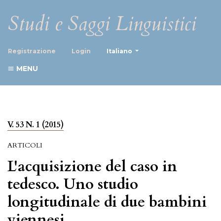
Studi e Saggi Linguistici
##plugins.themes.healthScience
Registrazione
Login
Italiano
MENU
V. 53 N. 1 (2015)
ARTICOLI
L'acquisizione del caso in
tedesco. Uno studio
longitudinale di due bambini
viennesi