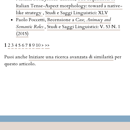
Italian Tense-Aspect morphology: toward a native-
like strategy
,
Studi e Saggi Linguistici: XLV
Paolo Poccetti,
Recensione a
Case, Animacy and
Semantic Roles
,
Studi e Saggi Linguistici: V. 53 N. 1
(2015)
1
2
3
4
5
6
7
8
9
10
>
>>
Puoi anche
Iniziare una ricerca avanzata di similarità
per
questo articolo.